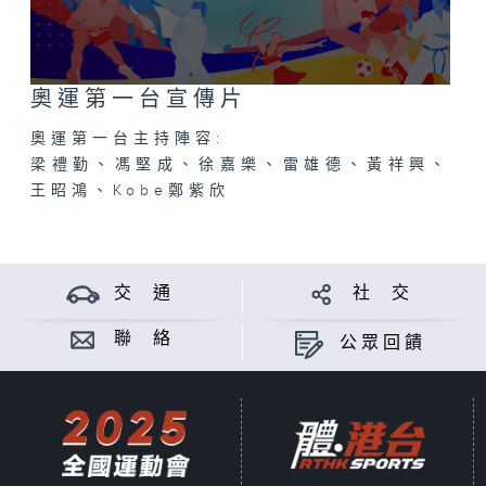
0
奧運第一台宣傳片
seconds
of
奧運第一台主持陣容:
0
seconds
梁禮勤、馮堅成、徐嘉樂、雷雄德、黃祥興、
王昭鴻、Kobe鄭紫欣
交 通
社 交
聯 絡
公眾回饋