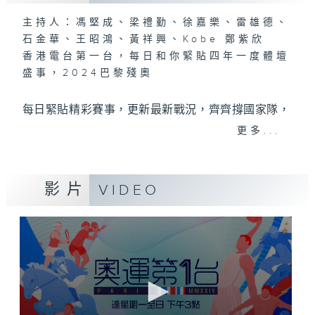
主持人：馮堅成、梁禮勤、徐嘉樂、雷雄德、
石金華、王昭鴻、黃祥興、Kobe 鄭紫欣
香港電台第一台，每日和你緊貼四年一度體壇
盛事，2024巴黎殘奧
每日緊貼精彩賽事，更新最新戰況，齊齊撐國家隊，
更多...
撐港隊！
RTHK2024巴黎奧運特備網頁：
影片
VIDEO
https://rthk.hk/olympics2024