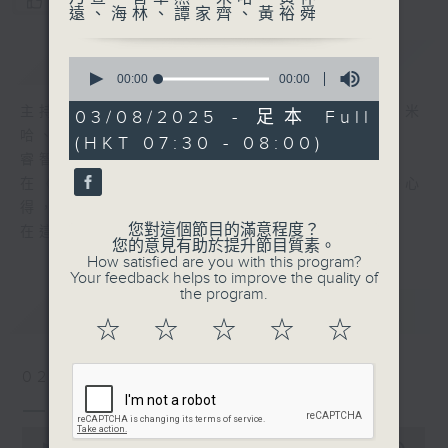
您喜歡這個節目嗎?
遠、海林、譚家齊、黃裕舜
簡介
GIST
0
seconds
00:00
00:00
of
0
主持人：岑逸飛、謝祖墀、羅乃萱、曾卓然、米
03/08/2025 - 足本 Full
seconds
哈、黃仲遠、海林、譚家齊、黃裕舜
(HKT 07:30 - 08:00)
睿智悟出真理、閱讀豐富人生！
在《一分鐘閱讀》中，各主持暢談他們的讀書心
得，分享他們從書中獲得的知識與樂趣。
您對這個節目的滿意程度？
在這裡，保證您收獲豐富。
您的意見有助於提升節目質素。
How satisfied are you with this program?
Your feedback helps to improve the quality of
the program.
最新
LATEST
☆
☆
☆
☆
☆
02/08/2026
一分鐘閱讀(精華版)
0