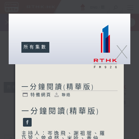
ENG
/
簡
×
全新 RTHK On The Go
取得
一手掌握 RTHK 電台、電視節目
X
所有集數
一分鐘閱讀(精華版)
所有集數
一分鐘閱讀(精
特備網頁
聯絡
華版)
電台直播
一分鐘閱讀(精華版)
特備網頁
聯絡
主持人：岑逸飛、謝祖墀、羅
乃萱、曾卓然、米哈、黃仲