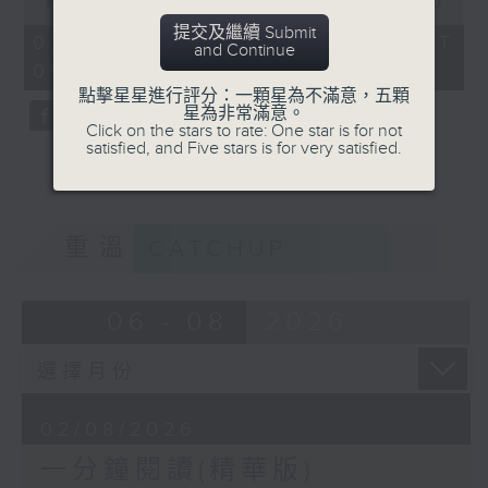
seconds
00:00
23:48
of
提交及繼續 Submit
23
02/08/2026 - 足本 Full (HKT
and Continue
minutes,
07:30 - 08:00)
48
seconds
點擊星星進行評分：一顆星為不滿意，五顆
星為非常滿意。
Click on the stars to rate: One star is for not
satisfied, and Five stars is for very satisfied.
重溫
CATCHUP
06 - 08
2026
02/08/2026
一分鐘閱讀(精華版)