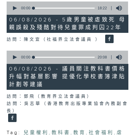
0
seconds
00:00
18:22
of
18
06/08/2026 - 5歲男童被虐致死 母
minutes,
親誤殺及殘酷對待兒童罪成判囚22年
22
seconds
訪問：陳文宜（社福界立法會議員 ）
0
seconds
00:00
20:08
of
20
06/08/2026 - 議員關注教科書價格
minutes,
升幅對基層影響 提優化學校書簿津貼
8
seconds
計劃等建議
訪問：鄧飛（教育界立法會議員）
訪問：吳志華（香港教育出版專業協會內務副會
長）
Tag:
兒童權利
,
教科書
,
教育
,
社會福利
,
虐