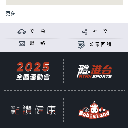
更多 ...
交 通
社 交
聯 絡
公眾回饋