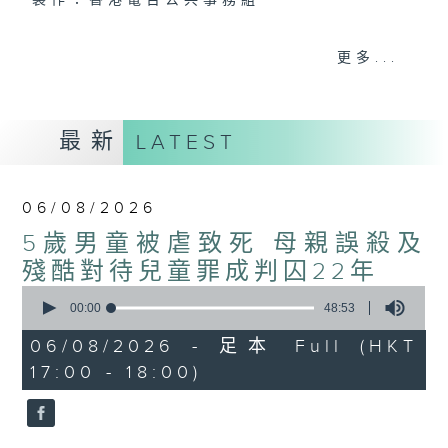
製作：香港電台公共事務組
聲音更立體 意見更多元
更多...
1872311 始終如一
製作：
香港電台公共事務組
最新
LATEST
讚好Like「
RTHK 香港電台公共事務組
」
Facebook專頁
06/08/2026
5歲男童被虐致死 母親誤殺及
殘酷對待兒童罪成判囚22年
0
seconds
00:00
48:53
of
48
06/08/2026 - 足本 Full (HKT
minutes,
17:00 - 18:00)
53
seconds