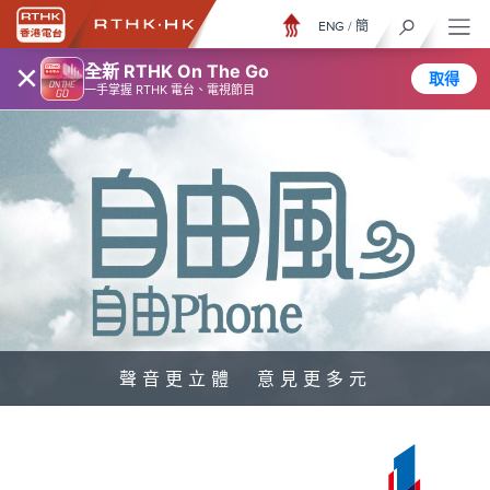
ENG
/
簡
×
全新 RTHK On The Go
取得
一手掌握 RTHK 電台、電視節目
聲音更立體 意見更多元