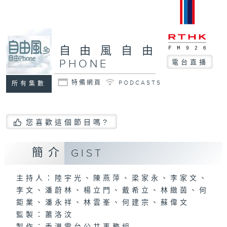
自由風自由
PHONE
電台直播
特備網頁
PODCASTS
所有集數
您喜歡這個節目嗎?
簡介
GIST
主持人：陸宇光、陳燕萍、梁家永、李家文、
李文、潘蔚林、楊立門、戴希立、林緻茵、何
鉅業、潘永祥、林雲峯、何建宗、蘇偉文
監製：蕭洛汶