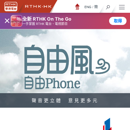
ENG
/
簡
×
全新 RTHK On The Go
取得
一手掌握 RTHK 電台、電視節目
聲音更立體 意見更多元