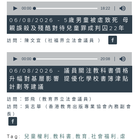
0
seconds
00:00
18:22
of
18
06/08/2026 - 5歲男童被虐致死 母
minutes,
親誤殺及殘酷對待兒童罪成判囚22年
22
seconds
訪問：陳文宜（社福界立法會議員 ）
0
seconds
00:00
20:08
of
20
06/08/2026 - 議員關注教科書價格
minutes,
升幅對基層影響 提優化學校書簿津貼
8
seconds
計劃等建議
訪問：鄧飛（教育界立法會議員）
訪問：吳志華（香港教育出版專業協會內務副會
長）
Tag:
兒童權利
,
教科書
,
教育
,
社會福利
,
虐