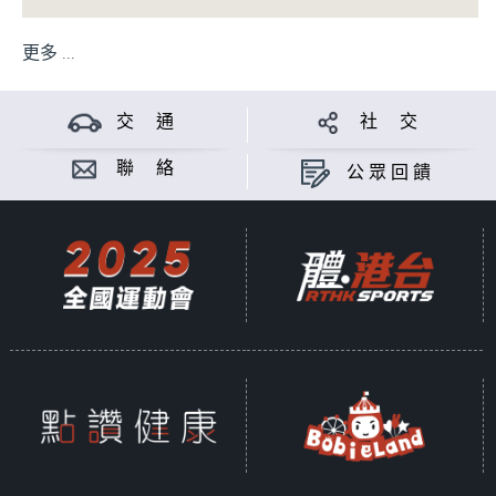
更多 ...
交 通
社 交
聯 絡
公眾回饋