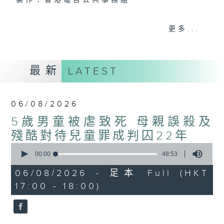
製作：香港電台公共事務組
聲音更立體 意見更多元
更多...
1872311 始終如一
製作：
香港電台公共事務組
最新
LATEST
讚好Like「
RTHK 香港電台公共事務組
」
Facebook專頁
06/08/2026
5歲男童被虐致死 母親誤殺及
殘酷對待兒童罪成判囚22年
0
seconds
00:00
48:53
of
48
06/08/2026 - 足本 Full (HKT
minutes,
17:00 - 18:00)
53
seconds