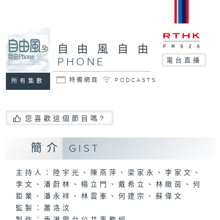
自由風自由
PHONE
電台直播
特備網頁
PODCASTS
所有集數
您喜歡這個節目嗎?
簡介
GIST
主持人：陸宇光、陳燕萍、梁家永、李家文、
李文、潘蔚林、楊立門、戴希立、林緻茵、何
鉅業、潘永祥、林雲峯、何建宗、蘇偉文
監製：蕭洛汶