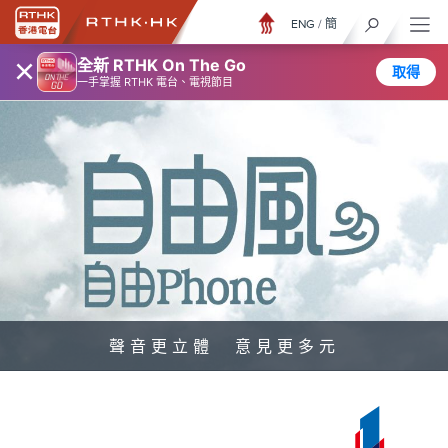
ENG
/
簡
×
全新 RTHK On The Go
取得
一手掌握 RTHK 電台、電視節目
聲音更立體 意見更多元