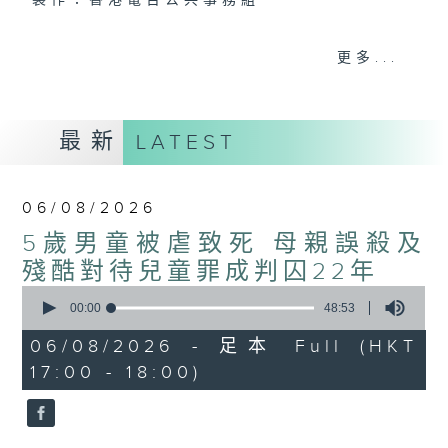
製作：香港電台公共事務組
聲音更立體 意見更多元
更多...
1872311 始終如一
製作：
香港電台公共事務組
最新
LATEST
讚好Like「
RTHK 香港電台公共事務組
」
Facebook專頁
06/08/2026
5歲男童被虐致死 母親誤殺及
殘酷對待兒童罪成判囚22年
0
seconds
00:00
48:53
of
48
06/08/2026 - 足本 Full (HKT
minutes,
17:00 - 18:00)
53
seconds