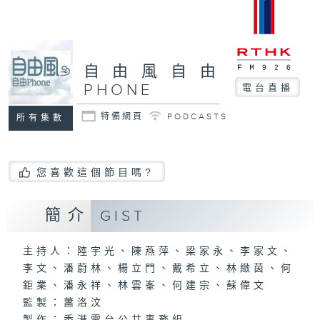
自由風自由
PHONE
電台直播
特備網頁
PODCASTS
所有集數
您喜歡這個節目嗎?
簡介
GIST
主持人：陸宇光、陳燕萍、梁家永、李家文、
李文、潘蔚林、楊立門、戴希立、林緻茵、何
鉅業、潘永祥、林雲峯、何建宗、蘇偉文
監製：蕭洛汶