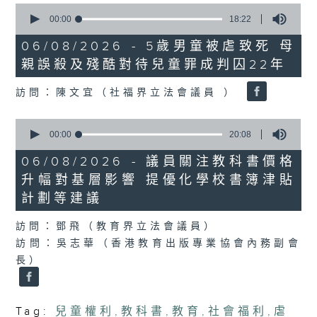
0
seconds
00:00
18:22
of
18
06/08/2026 - 5歲男童被虐致死 母
minutes,
親誤殺及殘酷對待兒童罪成判囚22年
22
seconds
訪問：陳文宜（社福界立法會議員 ）
0
seconds
00:00
20:08
of
20
06/08/2026 - 議員關注教科書價格
minutes,
升幅對基層影響 提優化學校書簿津貼
8
seconds
計劃等建議
訪問：鄧飛（教育界立法會議員）
訪問：吳志華（香港教育出版專業協會內務副會
長）
Tag:
兒童權利
,
教科書
,
教育
,
社會福利
,
虐