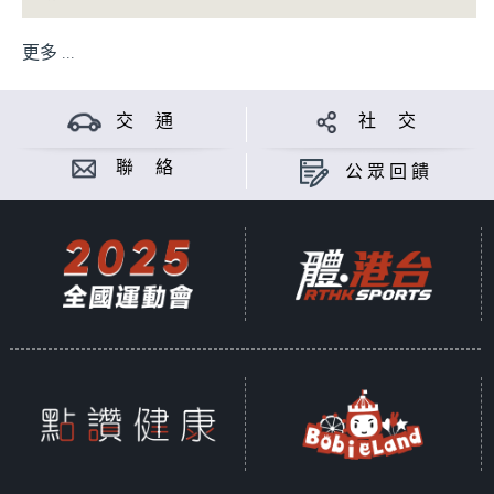
更多 ...
交 通
社 交
聯 絡
公眾回饋