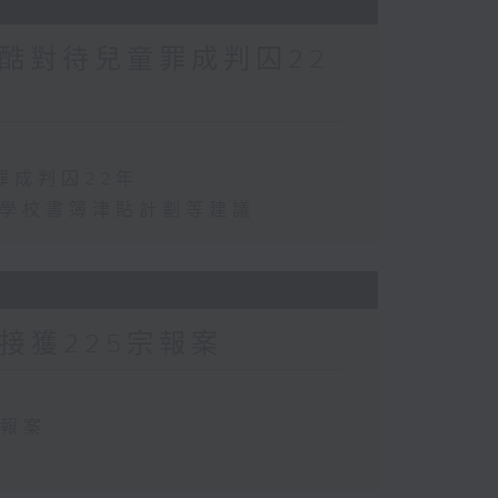
酷對待兒童罪成判囚22
罪成判囚22年
化學校書簿津貼計劃等建議
方接獲225宗報案
宗報案