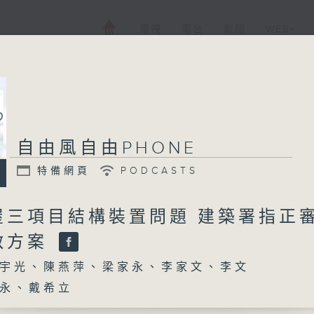
電視
電台
新聞
WEB+
自由風自由PHONE
特備網頁
PODCASTS
屋三項目結構裝置問題 建築署指正
救方案
宇光、陳燕萍、梁家永、李家文、李文
永、戴希立