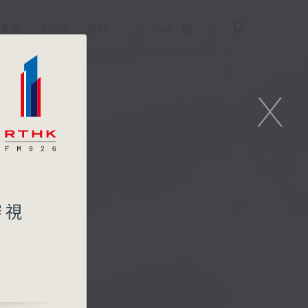
重溫
APPS
我們
ENG
/
簡
X
審視