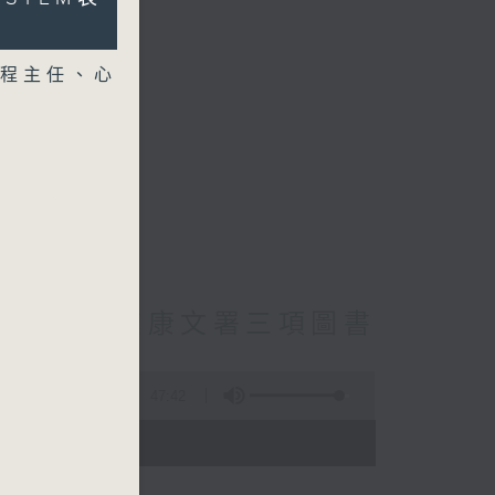
程主任、心
cebook專頁
員主動調查康文署三項圖書
47:42
- 18:00)