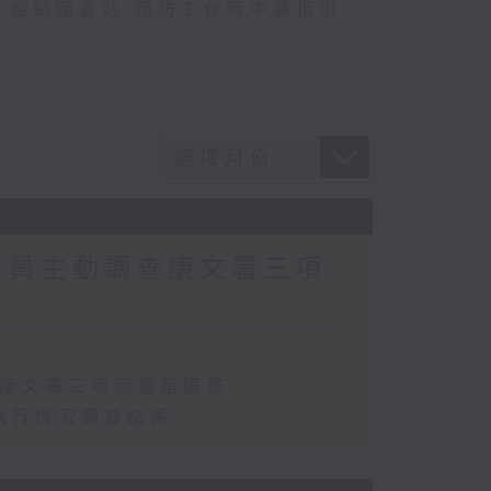
,
自助圖書站
,
預防工作時中暑指引
專員主動調查康文署三項
查康文署三項圖書館服務
執行情況調查結果