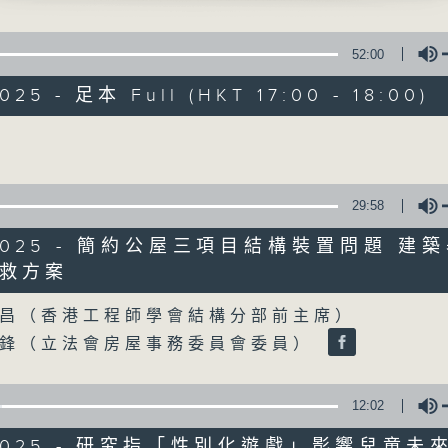
聲音更立體 意見更多元
52:00
025 - 足本 Full (HKT 17:00 - 18:00)
Volume
自由風自由PHON
29:58
特備網頁
PODCASTS
所有集數
0/2025 - 簡約公屋三項目結構裝置問題 建
救方案
Volume
昌（香港工程師學會結構分部前主席）
您喜歡這個節目嗎?
學鋒（立法會房屋事務委員會委員）
主持人：陸宇光、陳燕萍、梁家永、李家文、
12:02
監製：蕭洛汶
0/2025 - 研究指「性別化遊戲」影響兒童未來