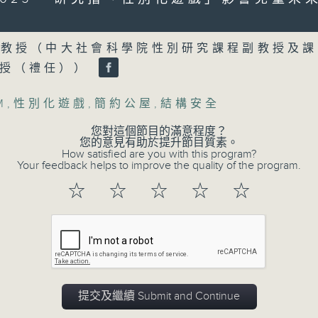
製作：香港電台公共事務組
Volume
聲音更立體 意見更多元
泓教授（中大社會科學院性別研究課程副教授及課
1872311 始終如一
教授（禮任））
製作：
香港電台公共事務組
M
,
性別化遊戲
,
簡約公屋
,
結構安全
讚好Like「
RTHK 香港電台公共事務組
」Fa
您對這個節目的滿意程度？
您的意見有助於提升節目質素。
How satisfied are you with this program?
Your feedback helps to improve the quality of the program.
07/08/2026
☆
☆
☆
☆
☆
流動圖書館使用人數參差 申訴專
館服務
0
seconds
00:00
of
47
07/08/2026 - 足本 Full (HKT 17:00 
minutes,
提交及繼續 Submit and Continue
42
seconds
Volume