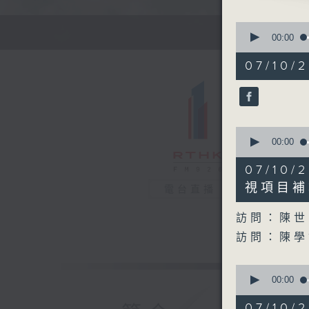
0
seconds
00:00
of
52
07/10/2
minutes,
0
seconds
90%
0
seconds
00:00
of
29
07/1
minutes,
58
視項目補
電台直播
seconds
90%
訪問：陳世
訪問：陳
0
seconds
00:00
of
12
07/1