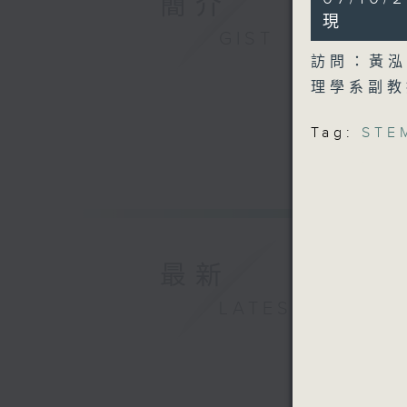
簡介
minutes,
2
現
seconds
GIST
90%
訪問：黃
理學系副
Tag:
STE
最新
LATEST