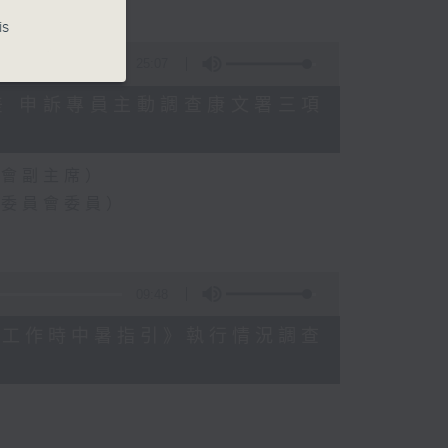
is
25:07
數參差 申訴專員主動調查康文署三項
員會副主席）
樂委員會委員）
09:48
《預防工作時中暑指引》執行情況調查