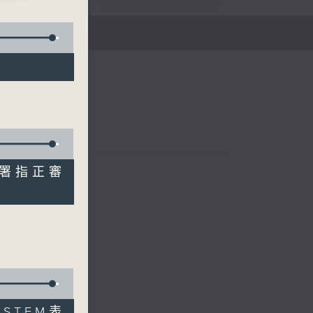
E
築署指正審
李文
STEM表