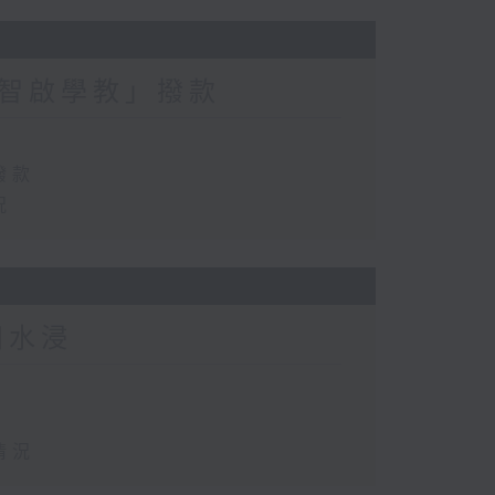
智啟學教」撥款
撥款
況
田水浸
情況