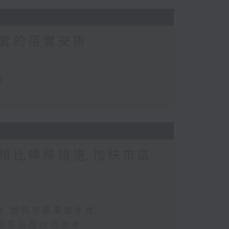
套的落實安排
排
積比轉移措施 加快市區
施 加快市區重建步伐
供家長選校時參考