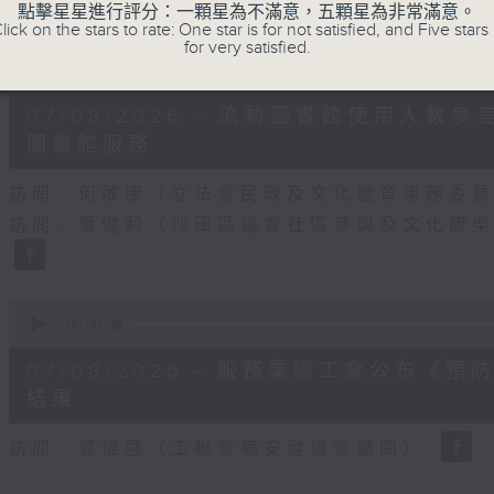
90%
點擊星星進行評分：一顆星為不滿意，五顆星為非常滿意。
lick on the stars to rate: One star is for not satisfied, and Five stars 
for very satisfied.
0
seconds
00:00
of
25
07/08/2026 - 流動圖書館使用人
minutes,
7
圖書館服務
seconds
Volume
90%
訪問：何敬康（立法會民政及文化體育事務委
訪問：董健莉（沙田區議會社區參與及文化康
0
seconds
00:00
of
9
07/08/2026 - 服務業總工會公布
minutes,
48
結果
seconds
Volume
90%
訪問：郭偉强（工聯會職安健協會顧問）