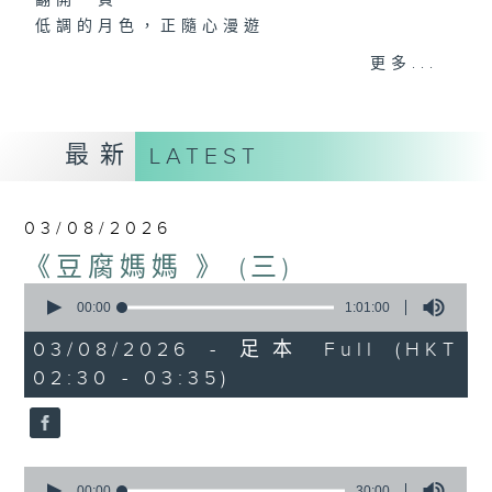
翻開一頁
低調的月色，正隨心漫遊
又是一個新的星期，是喜，是憂？節目主持誦
更多...
讀文學選段，配以輕音樂，陪伴聽眾在深夜間
放鬆心情，放下生活中的重，浮游閱讀世界。
最新
LATEST
第一台播放時間
星期一02:30至03:30
03/08/2026
#香港電台文教組
《豆腐媽媽 》 (三)
#
藝文一格
culture.rthk.hk
0
seconds
00:00
1:01:00
of
1
03/08/2026 - 足本 Full (HKT
hour,
02:30 - 03:35)
1
minute,
0
seconds
0
seconds
00:00
30:00