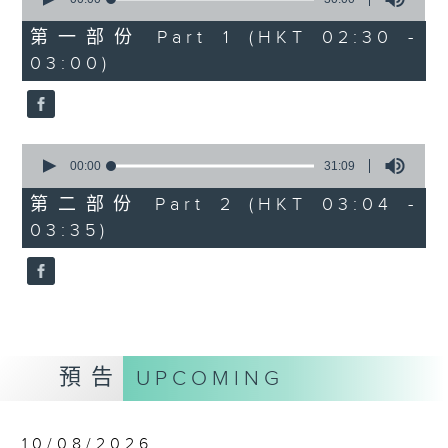
of
30
第一部份 Part 1 (HKT 02:30 -
minutes,
03:00)
0
seconds
0
seconds
00:00
31:09
of
31
第二部份 Part 2 (HKT 03:04 -
minutes,
03:35)
9
seconds
預告
UPCOMING
10/08/2026