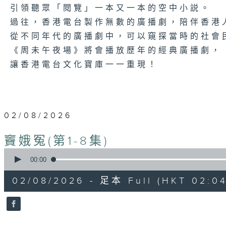
引領聽眾「閱覽」一本又一本的空中小説。
過往，香港電台製作無數的廣播劇，陪伴香港
從不同年代的廣播劇中，可以窺探當時的社會
《周未午夜場》將會播放歷年的經典廣播劇，
讓香港電台文化寶庫一一重現！
02/08/2026
竇娥冤(第1-8集)
0
seconds
00:00
of
3
02/08/2026 - 足本 Full (HKT 02:04
hours,
43
minutes,
59
seconds
Volume
90%