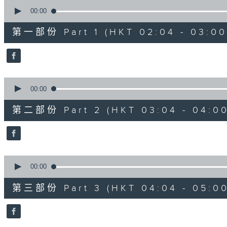
0
seconds
00:00
of
56
第一部份 Part 1 (HKT 02:04 - 03:00
minutes,
0
seconds
Volume
90%
0
seconds
00:00
of
56
第二部份 Part 2 (HKT 03:04 - 04:00
minutes,
9
seconds
Volume
90%
0
seconds
00:00
of
56
第三部份 Part 3 (HKT 04:04 - 05:00
minutes,
9
seconds
Volume
90%