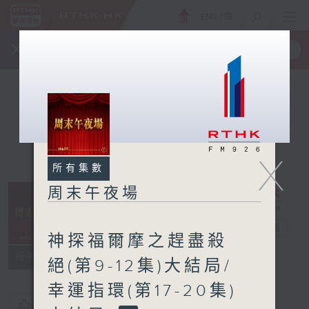
ENG
/
簡
×
全新 RTHK On The Go
取得
一手掌握 RTHK 電台、電視節目
X
所有集數
周末午夜場
周末午夜場
電台直播
神探福爾摩之趕盡殺
所有集數
絕(第9-12集)大結局/
幸運指環(第17-20集)
您喜歡這個節目嗎?