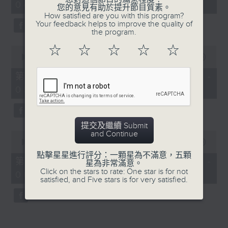
04:00)
19
您的意見有助於提升節目質素。
seconds
How satisfied are you with this program?
Your feedback helps to improve the quality of
the program.
☆
☆
☆
☆
☆
0
seconds
00:00
56:10
of
56
第三部份 Part 3 (HKT 04:04 -
minutes,
05:00)
10
seconds
提交及繼續 Submit
and Continue
0
seconds
00:00
56:09
of
點擊星星進行評分：一顆星為不滿意，五顆
56
第四部份 Part 4 (HKT 05:04 -
星為非常滿意。
minutes,
Click on the stars to rate: One star is for not
06:00)
9
satisfied, and Five stars is for very satisfied.
seconds