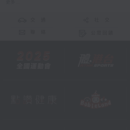
更多 ...
交 通
社 交
聯 絡
公眾回饋