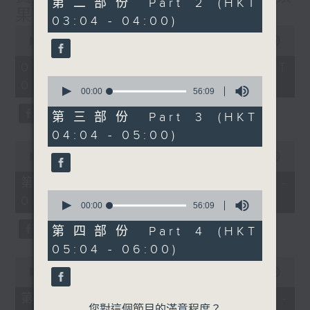
第二部份 Part 2 (HKT
minutes,
果(第1-6集)大結局
03:04 - 04:00)
19
0
seconds
seconds
00:00
3:43:59
of
3
09/08/2026 - 足本 Full (HKT
hours,
0
02:04 - 06:00)
43
seconds
00:00
56:09
minutes,
of
59
56
第三部份 Part 3 (HKT
seconds
minutes,
04:04 - 05:00)
9
0
seconds
seconds
00:00
56:10
of
56
第一部份 Part 1 (HKT 02:04 -
minutes,
0
03:00)
10
seconds
00:00
56:09
seconds
of
56
第四部份 Part 4 (HKT
minutes,
05:04 - 06:00)
9
0
seconds
seconds
00:00
56:19
of
56
第二部份 Part 2 (HKT 03:04 -
minutes,
您對這個節目的滿意程度？