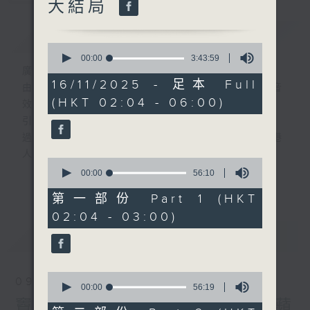
大結局
簡介
GIST
0
seconds
00:00
3:43:59
of
廣播劇可謂廣播藝術文化的結晶；
3
16/11/2025 - 足本 Full
由故事情節帶動，配以專業播音員的聲演與音
hours,
(HKT 02:04 - 06:00)
43
效，
minutes,
引領聽眾「閱覽」一本又一本的空中小説。
59
seconds
過往，香港電台製作無數的廣播劇，陪伴香港
人成長。
0
從不同年代的廣播劇中，可以窺探當時的社會
seconds
00:00
56:10
更多...
of
民生，見證歷史的變遷。
56
第一部份 Part 1 (HKT
《周未午夜場》將會播放歷年的經典廣播劇，
minutes,
02:04 - 03:00)
10
讓香港電台文化寶庫一一重現！
seconds
最新
LATEST
0
09/08/2026
seconds
00:00
56:19
of
竇娥冤(第9-10集)大結局/青蘋
56