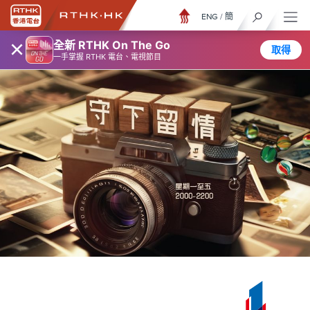
ENG
/
簡
×
全新 RTHK On The Go
取得
一手掌握 RTHK 電台、電視節目