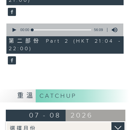
21:00)
10
seconds
0
seconds
00:00
56:09
of
56
第二部份 Part 2 (HKT 21:04 -
minutes,
22:00)
9
seconds
重溫
CATCHUP
07 - 08
2026