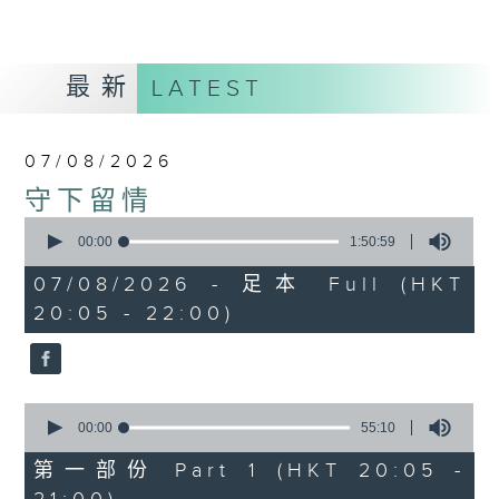
最新
LATEST
07/08/2026
守下留情
0
seconds
00:00
1:50:59
of
1
07/08/2026 - 足本 Full (HKT
hour,
20:05 - 22:00)
50
minutes,
59
seconds
0
seconds
00:00
55:10
of
55
第一部份 Part 1 (HKT 20:05 -
minutes,