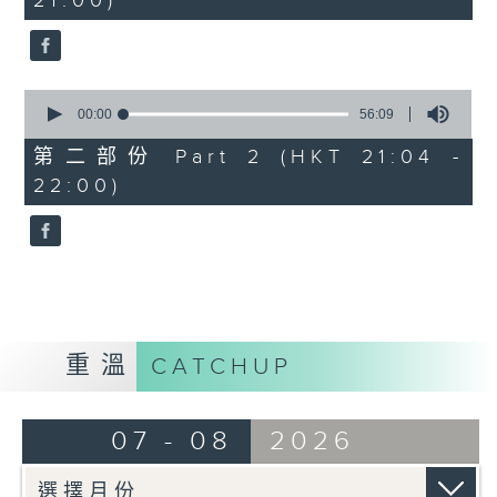
21:00)
10
seconds
0
seconds
00:00
56:09
of
56
第二部份 Part 2 (HKT 21:04 -
minutes,
22:00)
9
seconds
重溫
CATCHUP
07 - 08
2026