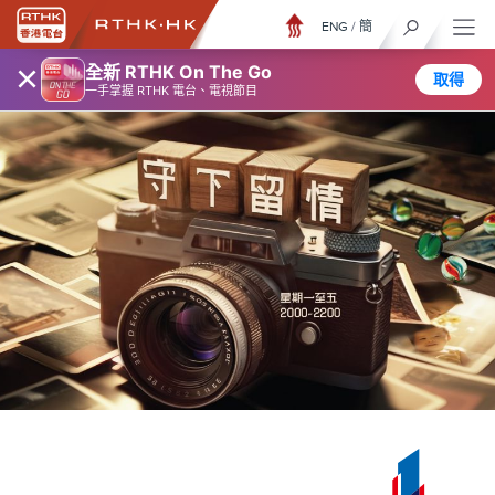
ENG
/
簡
×
全新 RTHK On The Go
取得
一手掌握 RTHK 電台、電視節目