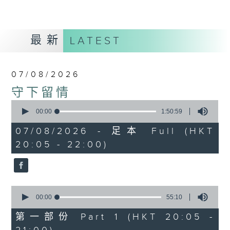
最新
LATEST
07/08/2026
守下留情
0
seconds
00:00
1:50:59
of
1
07/08/2026 - 足本 Full (HKT
hour,
20:05 - 22:00)
50
minutes,
59
seconds
0
seconds
00:00
55:10
of
55
第一部份 Part 1 (HKT 20:05 -
minutes,