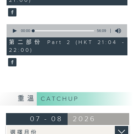
21:00)
10
seconds
0
seconds
00:00
56:09
of
56
第二部份 Part 2 (HKT 21:04 -
minutes,
22:00)
9
seconds
重溫
CATCHUP
07 - 08
2026