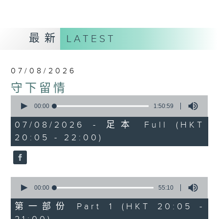
最新
LATEST
07/08/2026
守下留情
0
seconds
00:00
1:50:59
of
1
07/08/2026 - 足本 Full (HKT
hour,
20:05 - 22:00)
50
minutes,
59
seconds
0
seconds
00:00
55:10
of
55
第一部份 Part 1 (HKT 20:05 -
minutes,