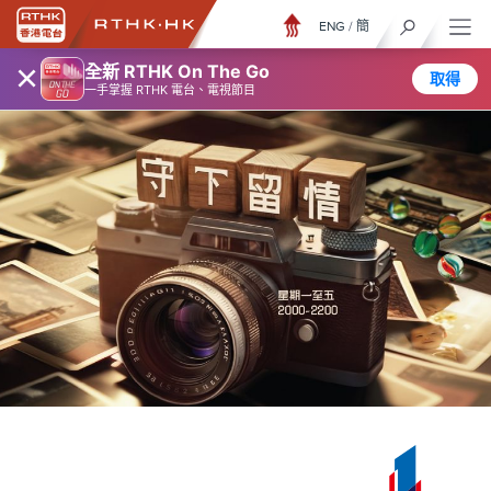
ENG
/
簡
×
全新 RTHK On The Go
取得
一手掌握 RTHK 電台、電視節目