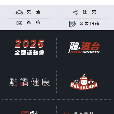
蘇奭，麻省理工碩士，任職航運公司，擅長分
析、數據研究。
交 通
社 交
三位出身於講東講西的青年才雋，實行每個星
聯 絡
公眾回饋
期日深夜來個碰撞，以文化及科技角度，加上
各自的音樂選擇，介入每個議題，看看會得出
什麼化學反應？無論你星期日是否失眠，都要
聽咗先講！