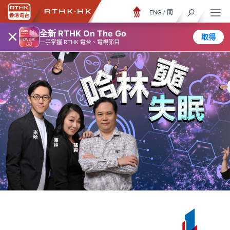
ENG
/
簡
×
全新 RTHK On The Go
取得
一手掌握 RTHK 電台、電視節目