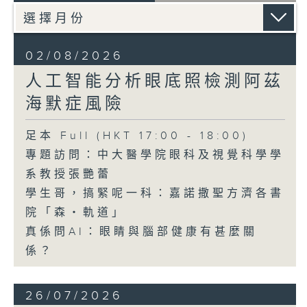
02/08/2026
人工智能分析眼底照檢測阿茲
海默症風險
足本 Full (HKT 17:00 - 18:00)
專題訪問：中大醫學院眼科及視覺科學學
系教授張艷蕾
學生哥，搞緊呢一科：嘉諾撒聖方濟各書
院「森・軌道」
真係問AI：眼睛與腦部健康有甚麼關
係？
26/07/2026