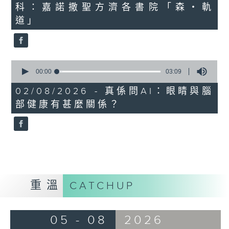
科：嘉諾撒聖方濟各書院「森・軌
18
minutes,
道」
47
seconds
0
seconds
00:00
03:09
of
3
02/08/2026 - 真係問AI：眼睛與腦
minutes,
部健康有甚麼關係？
9
seconds
重溫
CATCHUP
05 - 08
2026