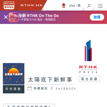
ENG
/
簡
×
全新 RTHK On The Go
取得
一手掌握 RTHK 電台、電視節目
太陽底下新鮮事
電台直播
特備網頁
FACEBOOK
所有集數