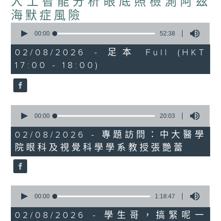
人工智能分析眼底照檢測阿茲
海默症風險
0
seconds
00:00
52:38
of
52
02/08/2026 - 足本 Full (HKT
minutes,
17:00 - 18:00)
38
seconds
0
seconds
00:00
20:03
of
20
02/08/2026 - 專題訪問：中大醫學
minutes,
院眼科及視覺科學學系教授張艷蕾
3
seconds
0
seconds
00:00
1:18:47
of
1
02/08/2026 - 學生哥，搞緊呢一
hour,