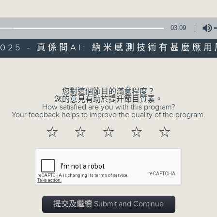
seconds
00:00
of
20
02/08/2026 - 專題訪問：中大醫
minutes,
03:09
3
seconds
Volume
/2025 - 真係問AI: 納米感測技術有甚麼應
90%
Volume
0
seconds
00:00
of
您對這個節目的滿意程度？
1
02/08/2026 - 學生哥，搞緊呢
您的意見有助於提升節目質素。
hour,
How satisfied are you with this program?
18
道」
Your feedback helps to improve the quality of the program.
minutes,
47
☆
☆
☆
☆
☆
seconds
Volume
90%
0
seconds
00:00
of
3
02/08/2026 - 真係問AI：眼睛與
minutes,
9
seconds
Volume
提交及繼續 Submit and Continue
90%