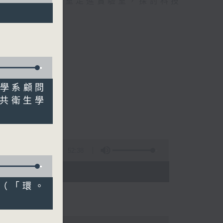
到實踐，由錄音室走進實驗室，探討科技
境學系顧問
共衛生學
症風險
52:38
- 18:00)
院（「環。