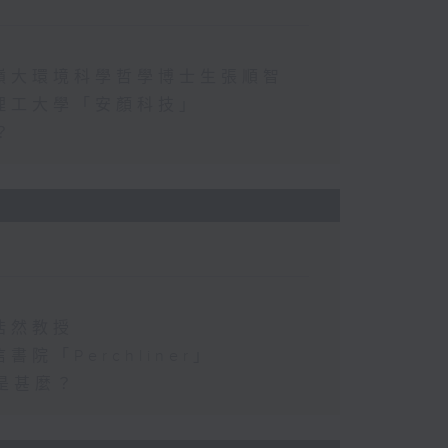
嶺大環境科學哲學博士生張順智
理工大學「安顏科技」
？
浩然教授
「Perchliner」
是甚麼？