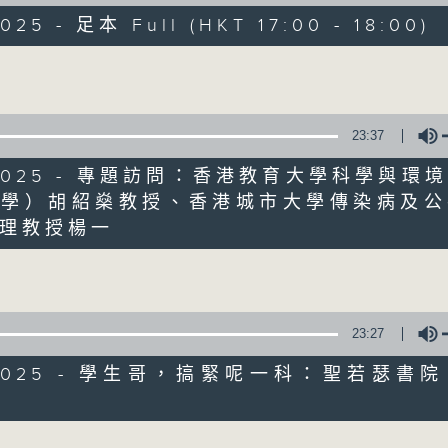
節目簡介:介紹重要創科領域發展，由理論談
025 - 足本 Full (HKT 17:00 - 18:00)
與生活的關係。
Volume
監製:張璟瑩
23:37
0/2025 - 專題訪問：香港教育大學科學與環
科學）胡紹燊教授、香港城市大學傳染病及公
02/08/2026
Volume
理教授楊一
人工智能分析眼底照檢測阿茲海默
0
seconds
00:00
of
52
23:27
02/08/2026 - 足本 Full (HKT 17:00 
minutes,
38
0/2025 - 學生哥，搞緊呢一科：聖若瑟書
seconds
Volume
90%
Volume
0