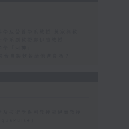
科學及營養學系教授 黃家興教
術學系副教授鄺伊蘭教授
中學「河神」
適合自製軟餐給他進食嗎？
學及技術學系副教授鄺伊蘭教授
aPulse」