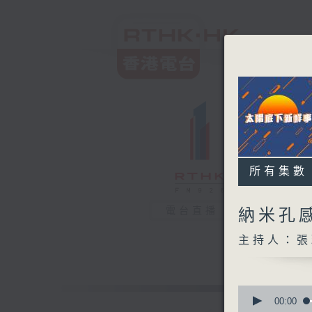
所有集數
電台直播
納米孔
主持人：張
0
seconds
00:00