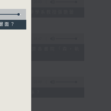
20:03
學院眼科及視覺科學學系教授張艷蕾
用層面？
1:18:47
一科：嘉諾撒聖方濟各書院「森・軌
03:09
腦部健康有甚麼關係？