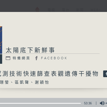
電視
電台
新聞
WEB+
太陽底下新鮮事
太陽底下新鮮事
特備網頁
FACEBOOK
特備網頁
FACEBOOK
所有集數
感測技術快速篩查表觀遺傳干擾物
璟瑩、區凱聲、謝穎怡
您喜歡這個節目嗎?
主持人：張璟瑩、區凱聲、謝穎怡
53:36