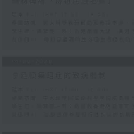
編制梅窩「傳粉昆蟲名錄」
足本 Full (HKT 17:00 - 18:00)
專題訪問：嶺大科學教研部助理教授李灝、
學生哥，搞緊呢一科：香港都會大學、香港
真係問AI：傳粉昆蟲現時生存面對甚麼挑戰
14/06/2026
亨廷頓舞蹈症的致病機制
足本 Full (HKT 17:00 - 18:00)
專題訪問：中大理學院生命科學學院院長陳
學生哥，搞緊呢一科：基督教香港信義會宏信書院
真係問AI：治療遺傳神經退行性疾病的挑戰