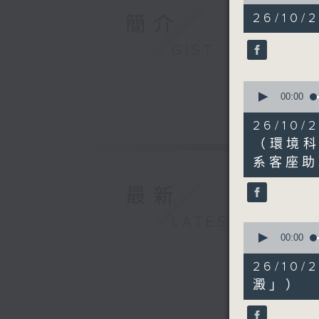
of
53
26/10/2
簡介
minutes,
36
seconds
GIST
90%
0
seconds
00:00
of
23
26/1
minutes,
37
（環境
seconds
系客座助
90%
最新
LATEST
0
seconds
00:00
of
23
26/1
minutes,
27
澱」）
seconds
90%