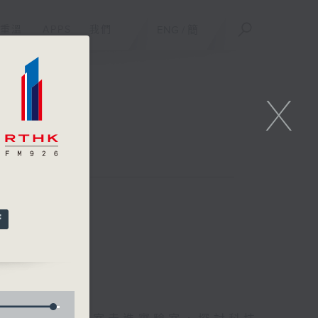
重溫
APPS
我們
ENG
/
簡
X