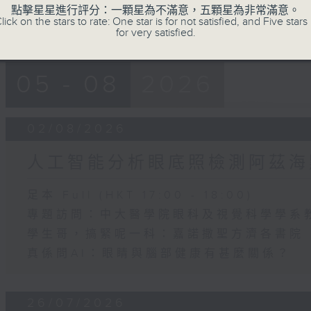
點擊星星進行評分：一顆星為不滿意，五顆星為非常滿意。
lick on the stars to rate: One star is for not satisfied, and Five stars 
for very satisfied.
05 - 08
2026
02/08/2026
人工智能分析眼底照檢測阿茲海
足本 Full (HKT 17:00 - 18:00)
專題訪問：中大醫學院眼科及視覺科學學系
學生哥，搞緊呢一科：嘉諾撒聖方濟各書院
真係問AI：眼睛與腦部健康有甚麼關係？
26/07/2026