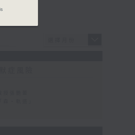
is
默症風險
教授張艷蕾
「森・軌道」