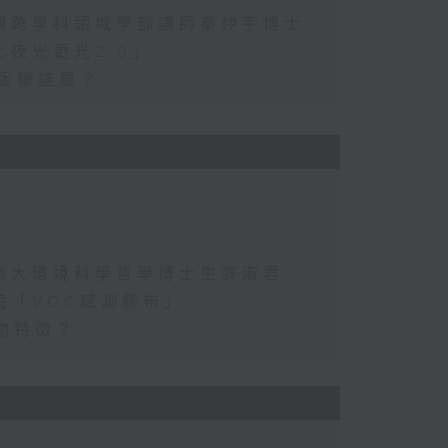
興跨學科領域學部講師秦仲宇博士
夜光更光2.0」
的版權誰屬？
嶺大環境科學哲學博士生許淑君
院「VOC感測膠布」
物特徵？