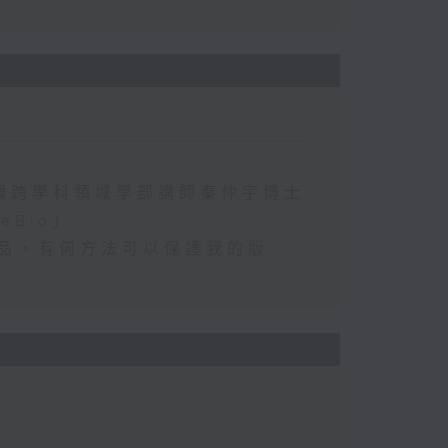
興跨學科領域學部講師秦仲宇博士
Bio」
術品，有何方法可以保護我的版