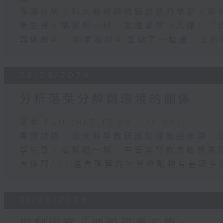
專題訪問：科大藝術與機器創造力學部、新
學生哥，搞緊呢一科：文理書院（九龍）「比
真係問AI：如果我用AI生成了一幅畫，它
28/06/2026
分析落葉分解與環境的關係
足本 Full (HKT 17:00 - 18:00)
專題訪問：嶺大科學教研部助理教授李灝、
學生哥，搞緊呢一科：中華基督教會銘賢書
真係問AI：進食落葉的無脊椎動物有甚麼生
21/06/2026