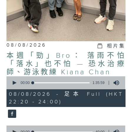
08/08/2026
相片集
本週「勁」Bro： 落雨不怕
「落水」也不怕 — 恐水治療
師、游泳教練 Kiana Chan
0
seconds
00:00
1:35:59
of
1
08/08/2026 - 足本 Full (HKT
hour,
22:20 - 24:00)
35
minutes,
59
seconds
0