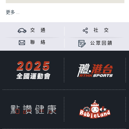
更多 ...
交 通
社 交
聯 絡
公眾回饋