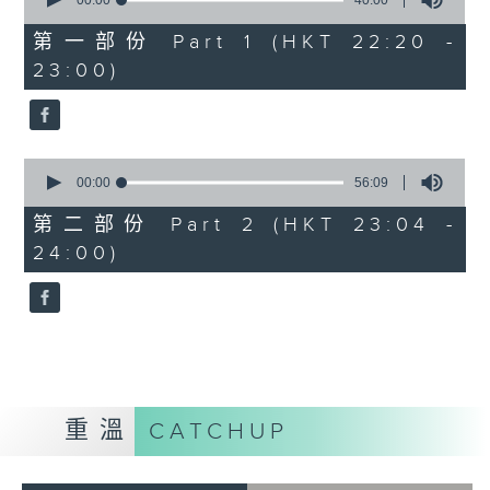
seconds
00:00
40:00
of
40
第一部份 Part 1 (HKT 22:20 -
minutes,
23:00)
0
seconds
0
seconds
00:00
56:09
of
56
第二部份 Part 2 (HKT 23:04 -
minutes,
24:00)
9
seconds
重溫
CATCHUP