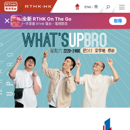
ENG
/
簡
×
全新 RTHK On The Go
取得
一手掌握 RTHK 電台、電視節目