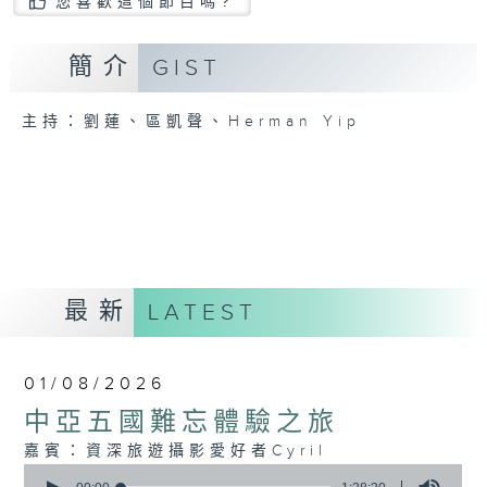
您喜歡這個節目嗎?
簡介
GIST
主持：劉蓮、區凱聲、Herman Yip
最新
LATEST
01/08/2026
中亞五國難忘體驗之旅
嘉賓：資深旅遊攝影愛好者Cyril
0