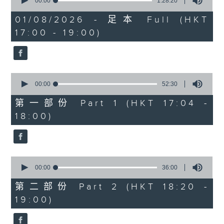
seconds
00:00
1:28:20
of
1
01/08/2026 - 足本 Full (HKT
hour,
17:00 - 19:00)
28
minutes,
20
seconds
0
seconds
00:00
52:30
of
52
第一部份 Part 1 (HKT 17:04 -
minutes,
18:00)
30
seconds
0
seconds
00:00
36:00
of
36
第二部份 Part 2 (HKT 18:20 -
minutes,
19:00)
0
seconds