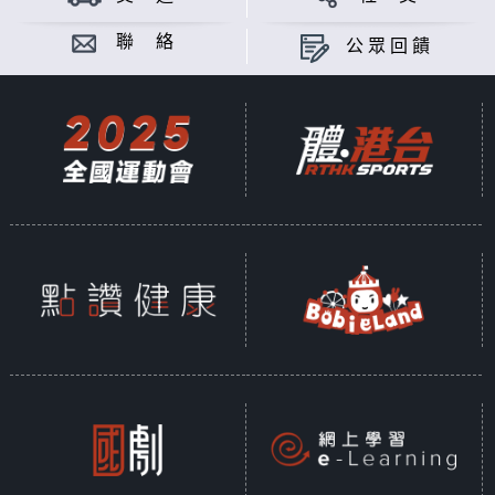
聯 絡
公眾回饋