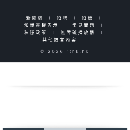
新聞稿
|
招聘
|
招標
|
知識產權告示
|
常見問題
|
私隱政策
|
無障礙播放器
|
其他語言內容
|
© 2026 rthk.hk