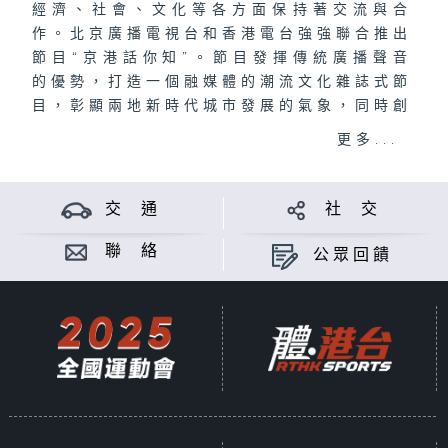
經濟、社會、文化等各方面保持著交流與合
作。北京廣播電視台和香港電台強強聯合推出
節目“京港話你知”。節目發揮傳統廣播聲音
的優勢，打造一個融媒體的潮流文化雜誌式節
目，彰顯兩地新時代城市發展的氣象，同時創
造兩個機構的品牌新效應。
更多...
兩城將於10月1日國慶日播放國慶特別節目，讓兩城的
合作交流更緊密。
交 通
社 交
播出日期及時間：
聯 絡
公眾回饋
北京 10月1日星期二下午二時北京廣播電視台音樂廣播
香港 10月1日星期二下午五時港台電視31 /下午一時香
港電台第二台