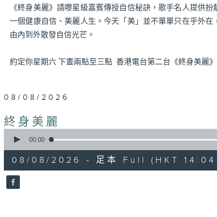
《終身美麗》請嚟星級嘉賓傳授自信秘訣，歌手名人提供扮
一個健康自信、美麗人生。今天「美」並不單單只在乎外在
由內到外散發自信光芒。
約定你星期六 下晝兩點至三點 香港電台第二台《終身美麗》
08/08/2026
終身美麗
0
seconds
00:00
of
55
08/08/2026 - 足本 Full (HKT 14:04 
minutes,
59
seconds
Volume
90%