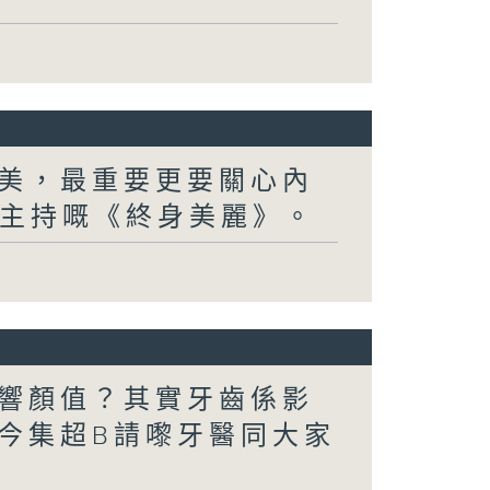
美，最重要更要關心內
B主持嘅《終身美麗》。
響顏值？其實牙齒係影
今集超B請嚟牙醫同大家