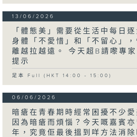
13/06/2026
「體態美」需要從生活中每日逐
身體「不愛惜」和「不留心」，
離越拉越遠。​ 今天超B請嚟專
提示
足本 Full (HKT 14:00 - 15:00)
06/06/2026
暗瘡在青春期時經常困擾不少愛
因為暗瘡而煩惱？今天嘅嘉賓亦
年，究竟佢最後搵到咩方法消除