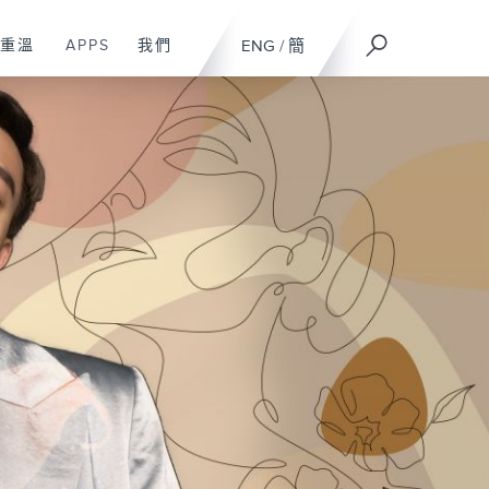
重溫
APPS
我們
ENG
/
簡