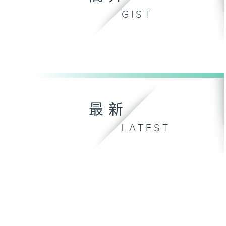
GIST
最新
LATEST