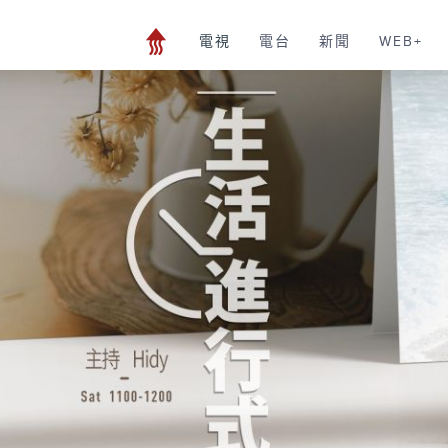
電視
電台
新聞
WEB+