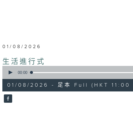
01/08/2026
生活進行式
0
seconds
00:00
of
52
01/08/2026 - 足本 Full (HKT 11:00 
minutes,
14
seconds
Volume
90%