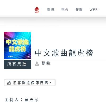
電視
電台
新聞
WEB+
中文歌曲龍虎榜
聯絡
所有集數
您喜歡這個節目嗎?
主持人：黃天頤