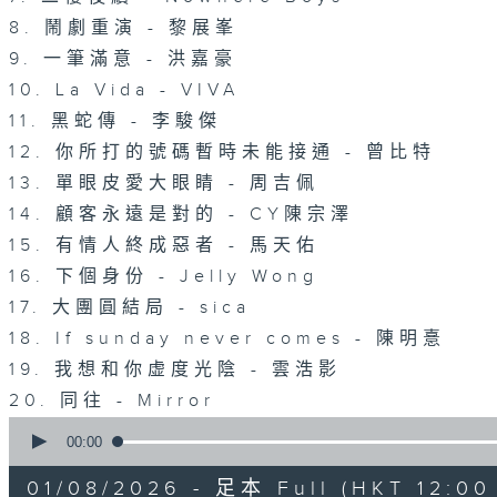
8. 鬧劇重演 - 黎展峯
9. 一筆滿意 - 洪嘉豪
10. La Vida - VIVA
11. 黑蛇傳 - 李駿傑
12. 你所打的號碼暫時未能接通 - 曾比特
13. 單眼皮愛大眼睛 - 周吉佩
14. 顧客永遠是對的 - CY陳宗澤
15. 有情人終成惡者 - 馬天佑
16. 下個身份 - Jelly Wong
17. 大團圓結局 - sica
18. If sunday never comes - 陳明憙
19. 我想和你虚度光陰 - 雲浩影
20. 同往 - Mirror
0
seconds
00:00
of
1
01/08/2026 - 足本 Full (HKT 12:00 
hour,