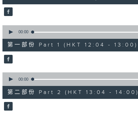
44
minutes,
11
seconds
Volume
90%
0
seconds
00:00
of
53
第一部份 Part 1 (HKT 12:04 - 13:00)
minutes,
30
seconds
Volume
90%
0
seconds
00:00
of
50
第二部份 Part 2 (HKT 13:04 - 14:00
minutes,
50
seconds
Volume
90%