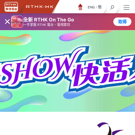
ENG
/
簡
×
全新 RTHK On The Go
取得
一手掌握 RTHK 電台、電視節目