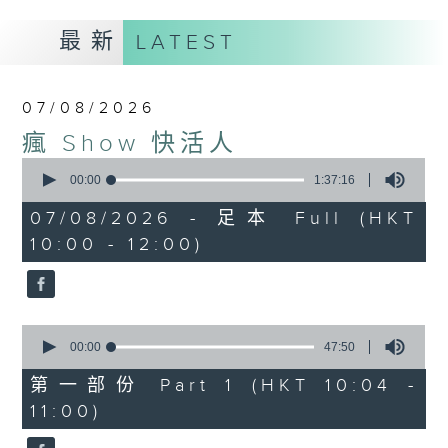
最新
LATEST
07/08/2026
瘋 Show 快活人
0
seconds
00:00
1:37:16
of
1
07/08/2026 - 足本 Full (HKT
hour,
10:00 - 12:00)
37
minutes,
16
seconds
0
seconds
00:00
47:50
of
47
第一部份 Part 1 (HKT 10:04 -
minutes,
11:00)
50
seconds