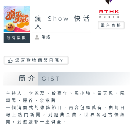
瘋 Show 快活
人
電台直播
聯絡
所有集數
您喜歡這個節目嗎?
簡介
GIST
主持人：李麗蕊、敖嘉年、馬小強、黃天恩、阮
頌陽、爆谷、余詠茵
一個消閒式的雜誌節目，內容包羅萬有，由每日
報上熱門新聞，到經典金曲，世界各地古怪趣
聞，到遊戲都一應俱全。