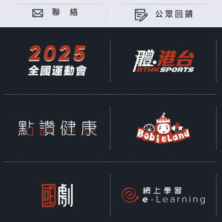
聯 絡
公眾回饋