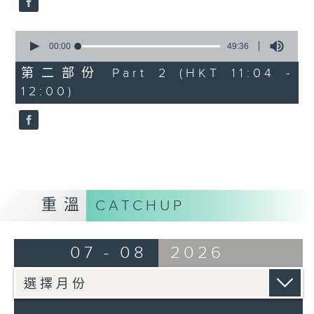
0
seconds
00:00
49:36
of
49
第二部份 Part 2 (HKT 11:04 -
minutes,
12:00)
36
seconds
重溫
CATCHUP
07 - 08
2026