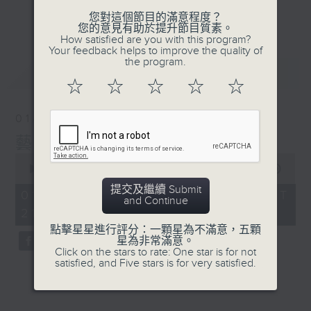
法。簡國軒自細鍾意畫畫，尤
更多...
您對這個節目的滿意程度？
#香港電台文教組
其對城巿、街道感興趣，所以
您的意見有助於提升節目質素。
How satisfied are you with this program?
佢以速寫為香港記錄城市發展
Your feedback helps to improve the quality of
嘅不同面貌。到底速寫有咩技
the program.
最新
LATEST
巧？佢嘅著作《紙筆．香港：
☆
☆
☆
☆
☆
香港城市變遷的筆墨記錄》仲
會講乜嘢？
01/08/2026
藝文谷
記住星期六晚9至10，香港電
0
台第二台，一齊打開《藝文
seconds
00:00
54:36
谷》呢本聽得嘅藝術文化雜誌
of
提交及繼續 Submit
54
喇！
01/08/2026 - 足本 Full (HKT
and Continue
minutes,
21:00 - 22:00)
36
seconds
點擊星星進行評分：一顆星為不滿意，五顆
星為非常滿意。
Click on the stars to rate: One star is for not
satisfied, and Five stars is for very satisfied.