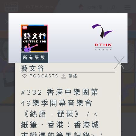
ENG
/
簡
×
全新 RTHK On The Go
取得
一手掌握 RTHK 電台、電視節目
X
所有集數
藝文谷
PODCASTS
聯絡
#332 香港中樂團第
49樂季開幕音樂會
《絲語 · 琵琶》 / <
紙筆．香港：香港城