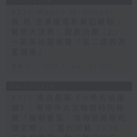
11/07/2026
#376 Wayne McGregor:
異.地 全景後電影舞蹈體驗 /
藝想大世界：戲劇治療 (上) /
一新美術館展覽「第二屆西源
里選畫」
足本 Full (HKT 21:00 - 22:00)
04/07/2026
#375 南音劇場《小希的逍遙
遊》/ 香港中大文物館特別展
覽「機暇寶笈：懷海堂藏贈乾
隆文物」 / 當代印藝 2026