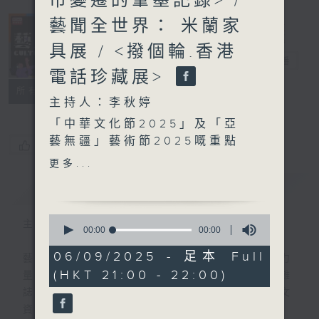
市變遷的筆墨記錄> /
藝聞全世界： 米蘭家
具展 / <撥個輪.香港
藝文谷
電台直播
電話珍藏展>
PODCASTS
聯絡
所有集數
主持人：李秋婷
「中華文化節2025」及「亞
藝無疆」藝術節2025嘅重點
您喜歡這個節目嗎?
節目，香港中樂團第49樂季
更多...
開幕音樂會 《絲語 · 琵
簡介
GIST
琶》，點解會重點highlight
琵琶呢件樂器？音樂會有由來
0
主持人：李秋婷
不同地區嘅藝術家演出，作曲
seconds
00:00
00:00
of
家陳明志博士，會介紹其中幾
0
06/09/2025 - 足本 Full
藝術、文化，蘊藏令生活更豐盛更美好的力
件特別嘅樂器。
seconds
(HKT 21:00 - 22:00)
量。逢星期六晚出版，一本聽得到的藝文雜
誌，帶來不同專題、人物訪問以及最新的藝文
速寫即係快速寫生，一張紙一
資訊。
枝筆，可以記錄藝術家嘅想