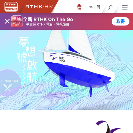
ENG
/
簡
×
全新 RTHK On The Go
取得
一手掌握 RTHK 電台、電視節目