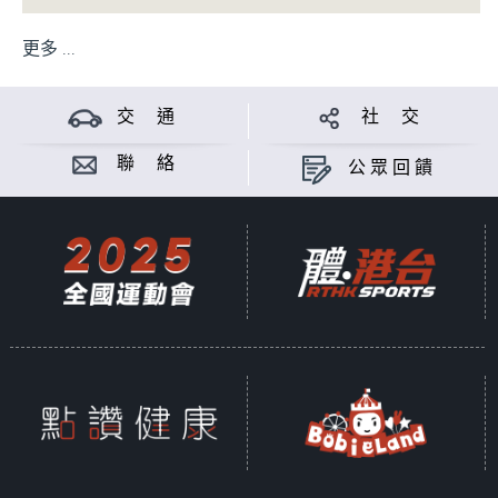
更多 ...
交 通
社 交
聯 絡
公眾回饋