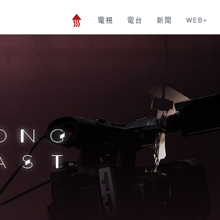
電視
電台
新聞
WEB+