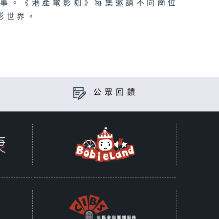
故事。《港產電影咖》每集邀請不同崗位
影世界。
公眾回饋