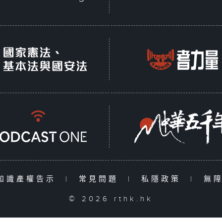
知識產權告示
|
常見問題
|
私隱政策
|
無
© 2026 rthk.hk