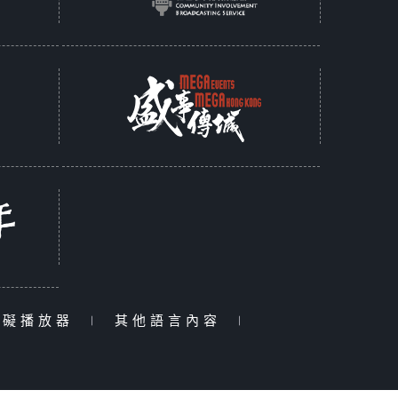
障礙播放器
|
其他語言內容
|