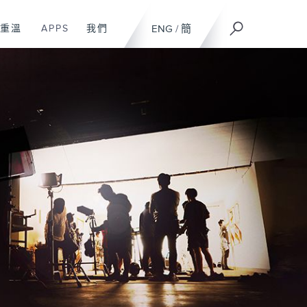
重溫
APPS
我們
ENG
/
簡