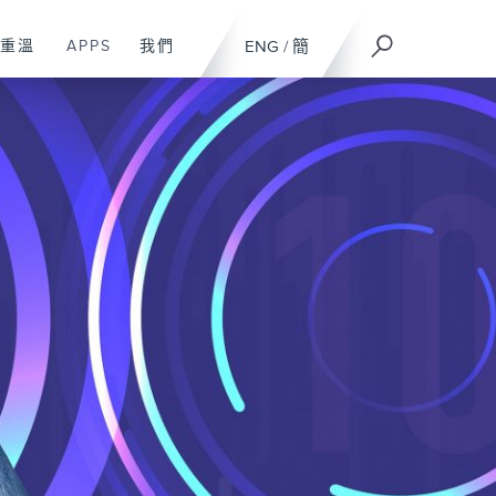
重溫
APPS
我們
ENG
/
簡