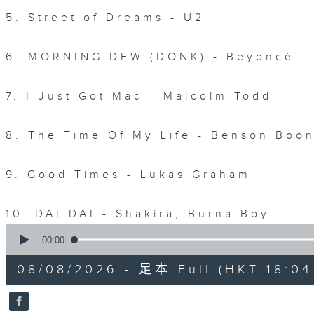
5. Street of Dreams - U2
6. MORNING DEW (DONK) - Beyoncé
7. I Just Got Mad - Malcolm Todd
8. The Time Of My Life - Benson Bo
9. Good Times - Lukas Graham
10. DAI DAI - Shakira, Burna Boy
0
seconds
00:00
of
1
08/08/2026 - 足本 Full (HKT 18:04
hour,
52
minutes,
0