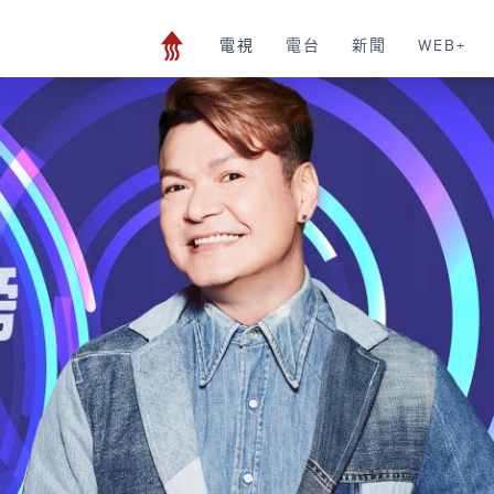
電視
電台
新聞
WEB+