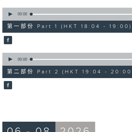
seconds
Volume
90%
0
seconds
00:00
of
56
第一部份 Part 1 (HKT 18:04 - 19:00)
minutes,
10
seconds
Volume
90%
0
seconds
00:00
of
56
第二部份 Part 2 (HKT 19:04 - 20:00
minutes,
10
seconds
Volume
90%
06 - 08
2026