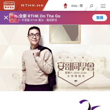
ENG
/
簡
×
全新 RTHK On The Go
取得
一手掌握 RTHK 電台、電視節目