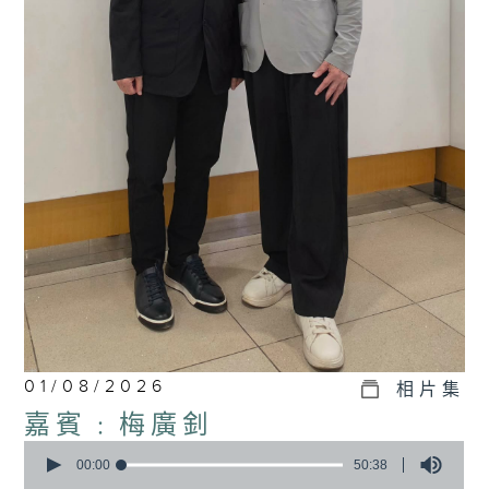
01/08/2026
相片集
嘉賓﹕梅廣釗
0
seconds
00:00
50:38
of