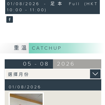
50
01/08/2026 - 足本 Full (HKT
minutes,
10:00 - 11:00)
38
seconds
重溫
CATCHUP
05 - 08
2026
01/08/2026