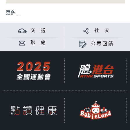
更多 ...
交 通
社 交
聯 絡
公眾回饋