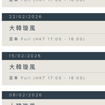
足本 Full (HKT 17:00 - 18:00)
22/02/2026
大韓璇風
足本 Full (HKT 17:00 - 18:00)
15/02/2026
大韓璇風
足本 Full (HKT 17:00 - 18:00)
08/02/2026