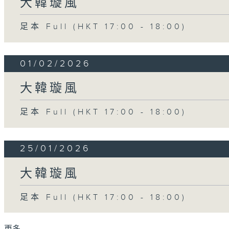
大韓璇風
足本 Full (HKT 17:00 - 18:00)
01/02/2026
大韓璇風
足本 Full (HKT 17:00 - 18:00)
25/01/2026
大韓璇風
足本 Full (HKT 17:00 - 18:00)