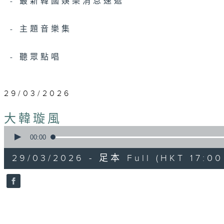
- 最新韓國娛樂消息速遞
- 主題音樂集
- 聽眾點唱
29/03/2026
大韓璇風
0
seconds
00:00
of
52
29/03/2026 - 足本 Full (HKT 17:00 
minutes,
9
seconds
Volume
90%