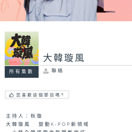
大韓璇風
聯絡
所有集數
您喜歡這個節目嗎?
主持人：秋璇
大韓璇風 旋動K-POP新領域