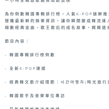
一小時全韓語歌曲無間斷放送
為你倒數韓國專輯排行榜，人氣K-POP搶鮮
搜羅最新鮮的娛樂資訊，讓你瞬間變成韓流達
細數經典金曲，歌王歌后的成名故事，娓娓道
節目內容：
- 韓國專輯排行榜倒數
- 全新K-POP速遞
- 經典韓文歌介紹環節：시간여행자(時光旅行
- 韓國歌手及音樂單位專訪