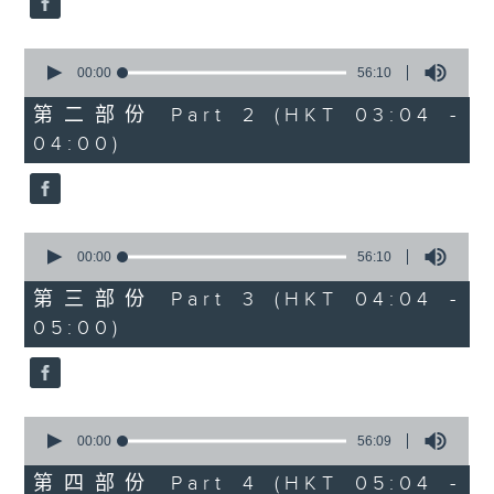
0
seconds
00:00
56:10
of
56
第二部份 Part 2 (HKT 03:04 -
minutes,
04:00)
10
seconds
0
seconds
00:00
56:10
of
56
第三部份 Part 3 (HKT 04:04 -
minutes,
05:00)
10
seconds
0
seconds
00:00
56:09
of
56
第四部份 Part 4 (HKT 05:04 -