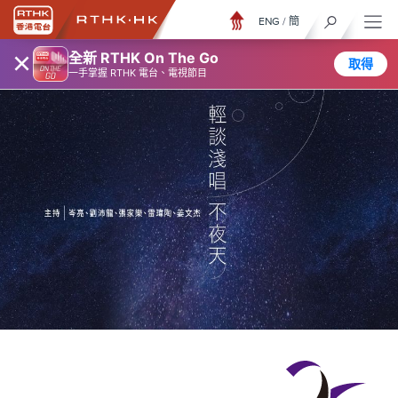
ENG
/
簡
×
全新 RTHK On The Go
取得
一手掌握 RTHK 電台、電視節目