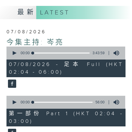
最新
LATEST
07/08/2026
今集主持: 岑亮
0
seconds
00:00
3:43:59
of
3
07/08/2026 - 足本 Full (HKT
hours,
02:04 - 06:00)
43
minutes,
59
seconds
0
seconds
00:00
56:00
of
56
第一部份 Part 1 (HKT 02:04 -
minutes,
03:00)
0
seconds