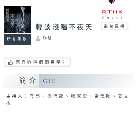
輕談淺唱不夜天
電台直播
聯絡
所有集數
您喜歡這個節目嗎?
簡介
GIST
主持人：岑亮、劉沛龍、張家樂、雷瑋陶、姜文
杰