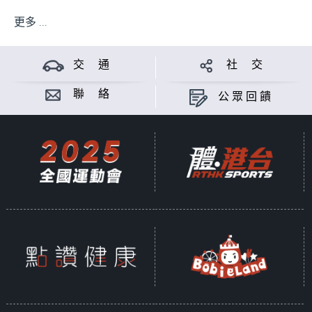
更多 ...
交 通
社 交
聯 絡
公眾回饋