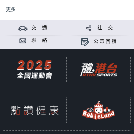
更多 ...
交 通
社 交
聯 絡
公眾回饋