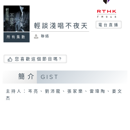
輕談淺唱不夜天
電台直播
聯絡
所有集數
您喜歡這個節目嗎?
簡介
GIST
主持人：岑亮、劉沛龍、張家樂、雷瑋陶、姜文
杰