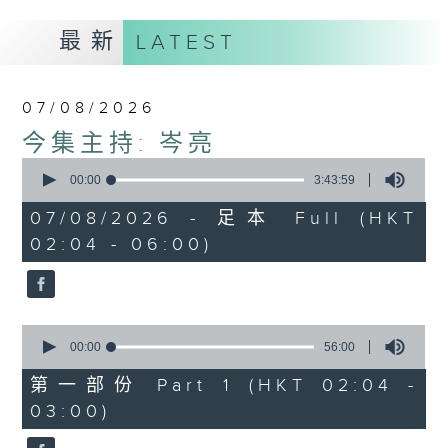
最新
LATEST
07/08/2026
今集主持: 岑亮
0
seconds
00:00
3:43:59
of
3
07/08/2026 - 足本 Full (HKT
hours,
02:04 - 06:00)
43
minutes,
59
seconds
0
seconds
00:00
56:00
of
56
第一部份 Part 1 (HKT 02:04 -
minutes,
03:00)
0
seconds