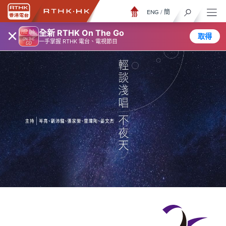
ENG
/
簡
×
全新 RTHK On The Go
取得
一手掌握 RTHK 電台、電視節目