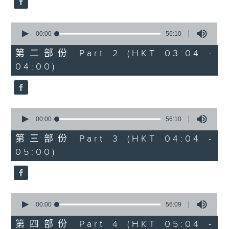
0
seconds
00:00
56:10
of
56
第二部份 Part 2 (HKT 03:04 -
minutes,
04:00)
10
seconds
0
seconds
00:00
56:10
of
56
第三部份 Part 3 (HKT 04:04 -
minutes,
05:00)
10
seconds
0
seconds
00:00
56:09
of
56
第四部份 Part 4 (HKT 05:04 -