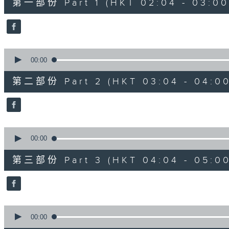
第一部份 Part 1 (HKT 02:04 - 03:00
minutes,
10
seconds
Volume
90%
0
seconds
00:00
of
56
第二部份 Part 2 (HKT 03:04 - 04:00
minutes,
19
seconds
Volume
90%
0
seconds
00:00
of
56
第三部份 Part 3 (HKT 04:04 - 05:00
minutes,
20
seconds
Volume
90%
0
seconds
00:00
of