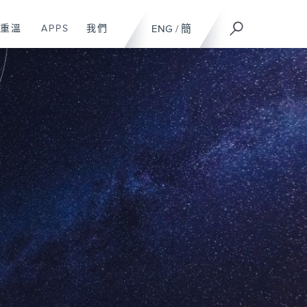
重溫
APPS
我們
ENG
/
簡