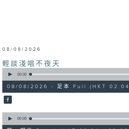
08/08/2026
輕談淺唱不夜天
0
seconds
00:00
of
3
08/08/2026 - 足本 Full (HKT 02:04
hours,
44
minutes,
0
seconds
Volume
90%
0
seconds
00:00
of
56