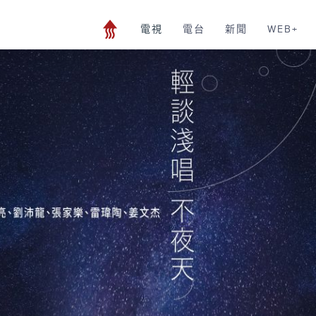
電視
電台
新聞
WEB+