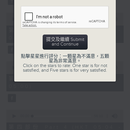
0
seconds
00:00
56:19
of
56
第二部份 Part 2 (HKT 03:04 -
minutes,
04:00)
19
提交及繼續 Submit
seconds
and Continue
點擊星星進行評分：一顆星為不滿意，五顆
星為非常滿意。
0
Click on the stars to rate: One star is for not
seconds
00:00
56:19
satisfied, and Five stars is for very satisfied.
of
56
第三部份 Part 3 (HKT 04:04 -
minutes,
05:00)
19
seconds
0
seconds
00:00
56:10
of
56
第四部份 Part 4 (HKT 05:04 -