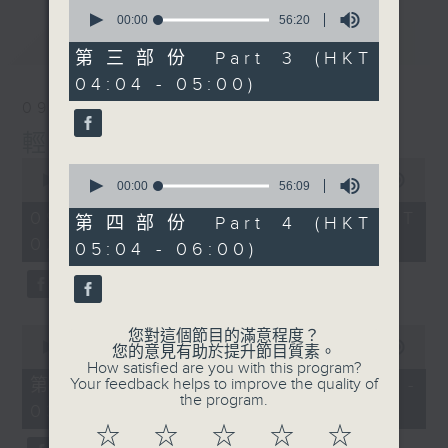
0
seconds
00:00
56:20
of
最新
LATEST
56
第三部份 Part 3 (HKT
minutes,
04:04 - 05:00)
20
seconds
09/08/2026
輕談淺唱不夜天
0
0
seconds
00:00
3:44:00
seconds
00:00
56:09
of
of
3
09/08/2026 - 足本 Full (HKT
56
第四部份 Part 4 (HKT
hours,
minutes,
02:04 - 06:00)
44
05:04 - 06:00)
9
minutes,
seconds
0
seconds
0
您對這個節目的滿意程度？
seconds
00:00
56:10
您的意見有助於提升節目質素。
of
How satisfied are you with this program?
56
第一部份 Part 1 (HKT 02:04 -
Your feedback helps to improve the quality of
minutes,
the program.
03:00)
10
seconds
☆
☆
☆
☆
☆