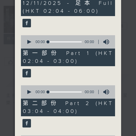
0
12/11/2025 - 足本 Full
seconds
(HKT 02:04 - 06:00)
輕談淺唱不夜天
電台直播
0
聯絡
所有集數
seconds
00:00
00:00
of
0
第一部份 Part 1 (HKT
seconds
02:04 - 03:00)
您喜歡這個節目嗎?
簡介
GIST
0
seconds
00:00
56:10
主持人：岑亮、劉沛龍、星怡、余茵娜、張家
of
56
第二部份 Part 2 (HKT
樂、雷瑋陶
minutes,
03:04 - 04:00)
10
seconds