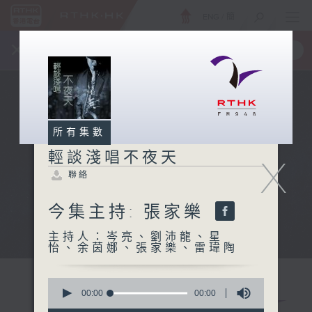
ENG
/
簡
×
全新 RTHK On The Go
取得
一手掌握 RTHK 電台、電視節目
所有集數
輕談淺唱不夜天
X
聯絡
今集主持: 張家樂
主持人：岑亮、劉沛龍、星
怡、余茵娜、張家樂、雷瑋陶
0
seconds
00:00
00:00
of