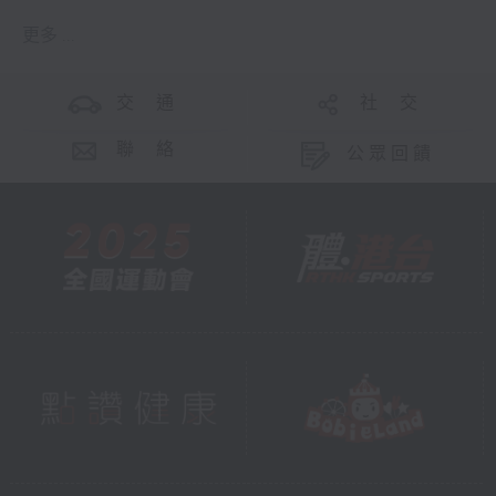
更多 ...
交 通
社 交
聯 絡
公眾回饋