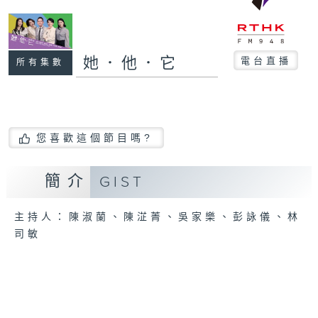
她．他．它
電台直播
所有集數
您喜歡這個節目嗎?
簡介
GIST
主持人：陳淑蘭、陳淽菁、吳家樂、彭詠儀、林
司敏