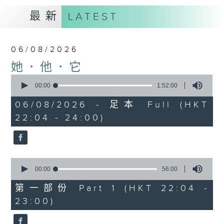
最新
LATEST
06/08/2026
她．他．它
0
seconds
00:00
1:52:00
of
1
06/08/2026 - 足本 Full (HKT
hour,
22:04 - 24:00)
52
minutes,
0
seconds
0
seconds
00:00
56:00
of
56
第一部份 Part 1 (HKT 22:04 -
minutes,
23:00)
0
seconds