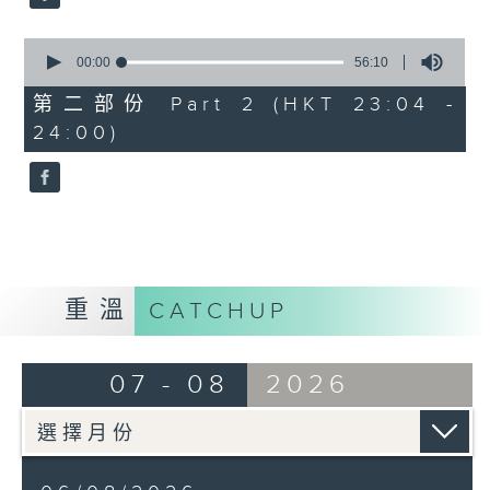
0
seconds
00:00
56:10
of
56
第二部份 Part 2 (HKT 23:04 -
minutes,
24:00)
10
seconds
重溫
CATCHUP
07 - 08
2026