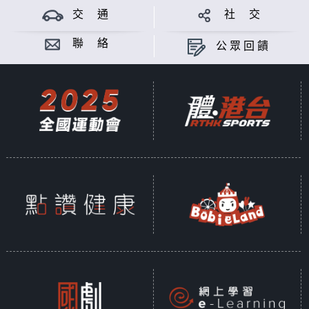
交 通
社 交
聯 絡
公眾回饋