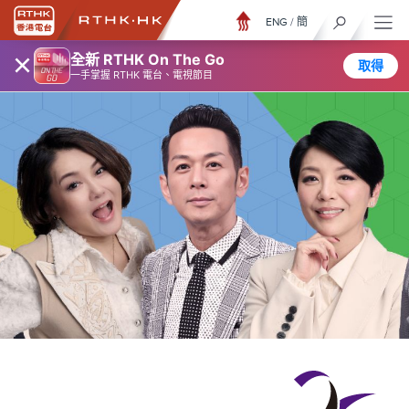
ENG
/
簡
×
全新 RTHK On The Go
取得
一手掌握 RTHK 電台、電視節目