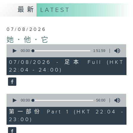
最新
LATEST
07/08/2026
她．他．它
0
seconds
00:00
1:51:59
of
1
07/08/2026 - 足本 Full (HKT
hour,
22:04 - 24:00)
51
minutes,
59
seconds
0
seconds
00:00
56:00
of
56
第一部份 Part 1 (HKT 22:04 -
minutes,
23:00)
0
seconds