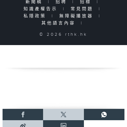
新聞稿
|
招聘
|
招標
|
知識產權告示
|
常見問題
|
私隱政策
|
無障礙播放器
|
其他語言內容
|
© 2026 rthk.hk