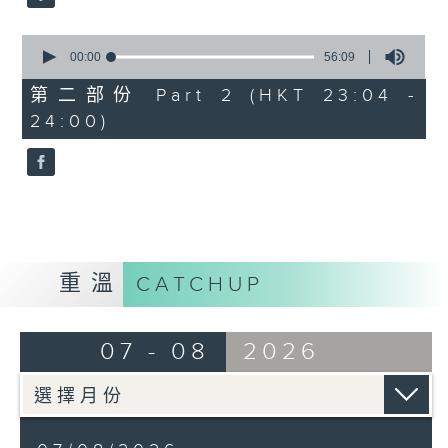
0
seconds
00:00
56:09
of
56
第二部份 Part 2 (HKT 23:04 -
minutes,
24:00)
9
seconds
重溫
CATCHUP
07 - 08
2026