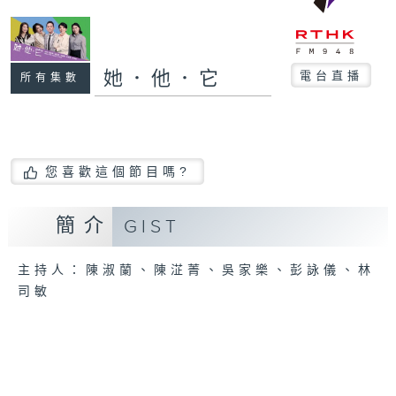
她．他．它
電台直播
所有集數
您喜歡這個節目嗎?
簡介
GIST
主持人：陳淑蘭、陳淽菁、吳家樂、彭詠儀、林
司敏