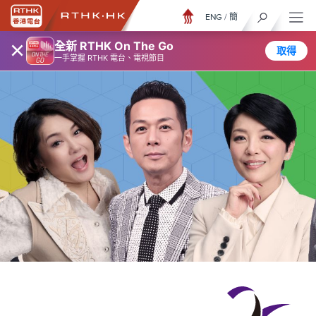
ENG
/
簡
×
全新 RTHK On The Go
取得
一手掌握 RTHK 電台、電視節目