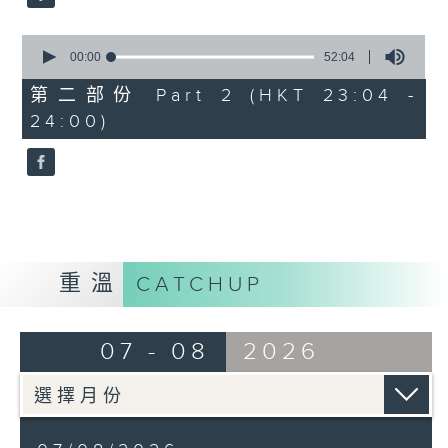
0
seconds
00:00
52:04
of
52
第二部份 Part 2 (HKT 23:04 -
minutes,
24:00)
4
seconds
重溫
CATCHUP
07 - 08
2026