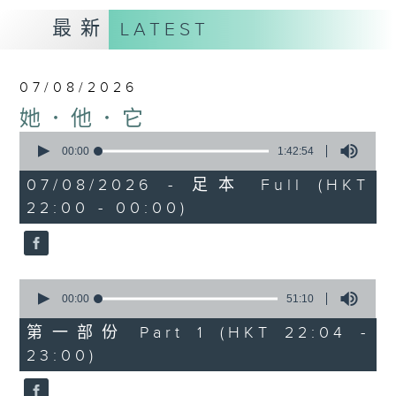
最新
LATEST
07/08/2026
她．他．它
0
seconds
00:00
1:42:54
of
1
07/08/2026 - 足本 Full (HKT
hour,
22:00 - 00:00)
42
minutes,
54
seconds
0
seconds
00:00
51:10
of
51
第一部份 Part 1 (HKT 22:04 -
minutes,
23:00)
10
seconds