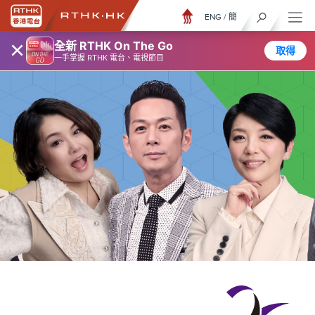
ENG
/
簡
×
全新 RTHK On The Go
取得
一手掌握 RTHK 電台、電視節目