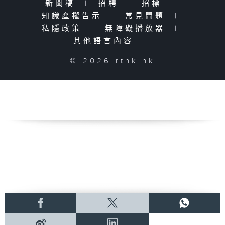
新聞稿
|
招聘
|
招標
|
知識產權告示
|
常見問題
|
私隱政策
|
無障礙播放器
|
其他語言內容
|
© 2026 rthk.hk