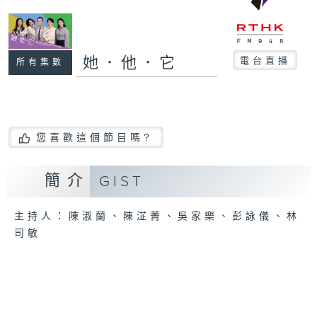
她．他．它
電台直播
所有集數
您喜歡這個節目嗎?
簡介
GIST
主持人：陳淑蘭、陳淽菁、吳家樂、彭詠儀、林
司敏