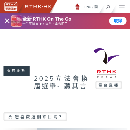
ENG
/
簡
×
全新 RTHK On The Go
取得
一手掌握 RTHK 電台、電視節目
所有集數
2025立法會換
屆選舉- 聽其言
電台直播
您喜歡這個節目嗎?