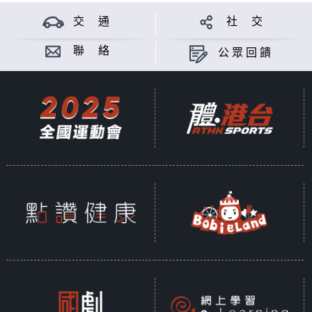
交 通
社 交
聯 絡
公眾回饋