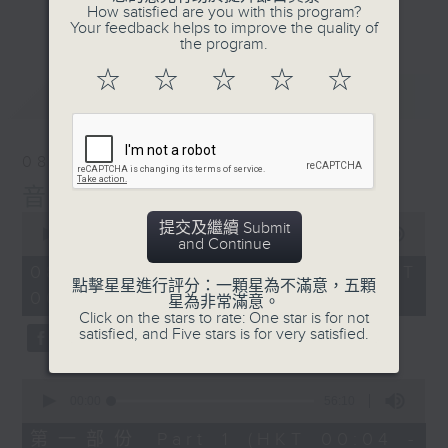
佳音樂治療師。
How satisfied are you with this program?
更多...
Your feedback helps to improve the quality of
the program.
☆
☆
☆
☆
☆
最新
LATEST
08/08/2026
音樂說
0
提交及繼續 Submit
seconds
00:00
1:52:00
and Continue
of
1
08/08/2026 - 足本 Full (HKT
hour,
點擊星星進行評分：一顆星為不滿意，五顆
00:04 - 02:00)
52
星為非常滿意。
minutes,
Click on the stars to rate: One star is for not
0
satisfied, and Five stars is for very satisfied.
seconds
0
seconds
00:00
56:10
of
56
第一部份 Part 1 (HKT 00:04 -