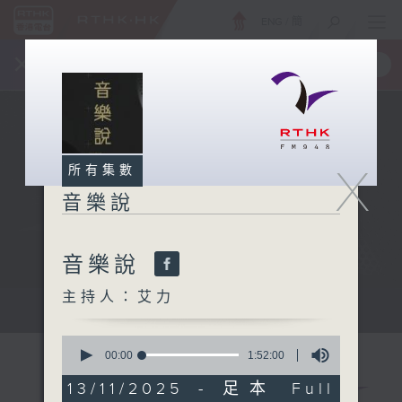
ENG
/
簡
×
全新 RTHK On The Go
取得
一手掌握 RTHK 電台、電視節目
X
所有集數
音樂說
音樂說
主持人：艾力
音樂說
0
seconds
00:00
1:52:00
of
1
13/11/2025 - 足本 Full
hour,