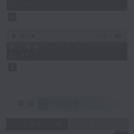
minutes,
01:00)
10
seconds
0
seconds
00:00
56:10
of
56
第二部份 Part 2 (HKT 01:04 -
minutes,
02:00)
10
seconds
重溫
CATCHUP
07 - 08
2026