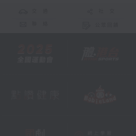
交 通
社 交
聯 絡
公眾回饋