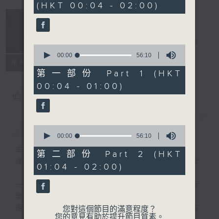
(HKT 00:04 - 02:00)
52
minutes,
0
seconds
音樂說
電台直播
0
seconds
00:00
56:10
所有集數
of
56
第一部份 Part 1 (HKT
minutes,
00:04 - 01:00)
10
seconds
您喜歡這個節目嗎?
簡介
GIST
0
seconds
00:00
56:10
of
主持人：艾力
56
第二部份 Part 2 (HKT
minutes,
逢星期一至五晚，由艾力為你精選睡前服歌單
01:04 - 02:00)
10
seconds
一首歌一個故事，用音樂說故事，以故事說音
樂。
用音樂整理一天勞碌的心情，為你的心靈做最
您對這個節目的滿意程度？
您的意見有助於提升節目質素。