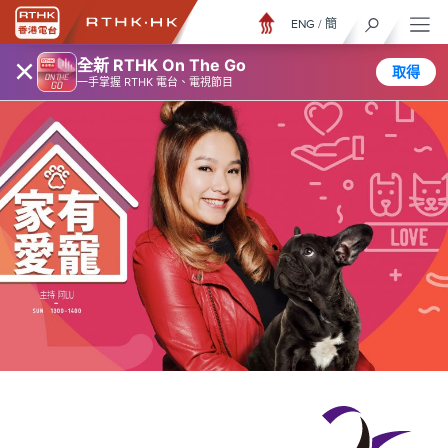
ENG
/
簡
×
全新 RTHK On The Go
取得
一手掌握 RTHK 電台、電視節目