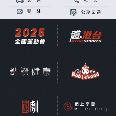
交 通
社 交
聯 絡
公眾回饋