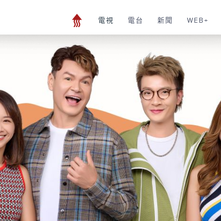
電視
電台
新聞
WEB+