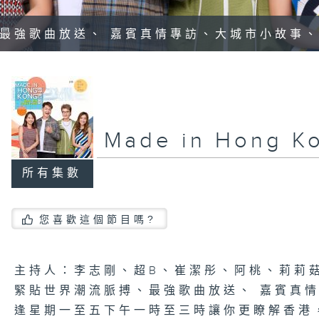
最強歌曲放送、 嘉賓真情專訪、大城市小故事
Made in Hong 
所有集數
您喜歡這個節目嗎?
主持人：李志剛、超B、崔潔彤、阿桃、莉莉
緊貼世界潮流脈搏、最強歌曲放送、 嘉賓真
逢星期一至五下午一時至三時讓你更瞭解香港