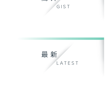
GIST
最新
LATEST