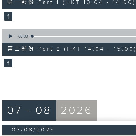
第一部份 Part 1 (HKT 13:04 - 14:00)
minutes,
10
seconds
Volume
90%
0
seconds
00:00
of
47
第二部份 Part 2 (HKT 14:04 - 15:00
minutes,
55
seconds
Volume
90%
07 - 08
2026
07/08/2026