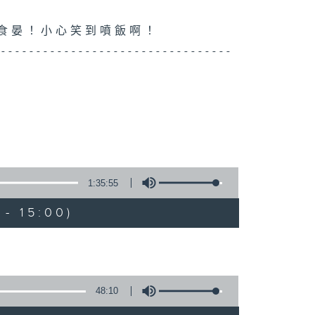
你食晏！小心笑到噴飯啊！
----------------------------------
1:35:55
- 15:00)
48:10