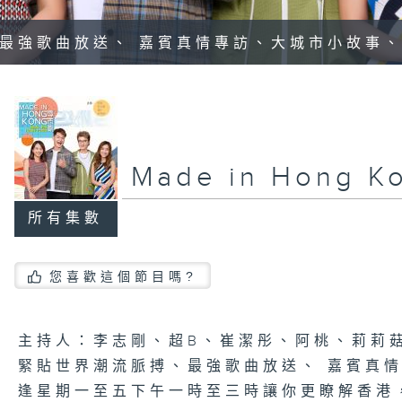
最強歌曲放送、 嘉賓真情專訪、大城市小故事
Made in Hong 
所有集數
您喜歡這個節目嗎?
主持人：李志剛、超B、崔潔彤、阿桃、莉莉
緊貼世界潮流脈搏、最強歌曲放送、 嘉賓真
逢星期一至五下午一時至三時讓你更瞭解香港