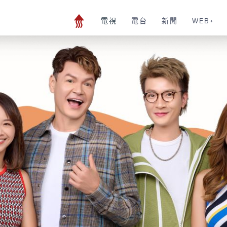
電視
電台
新聞
WEB+