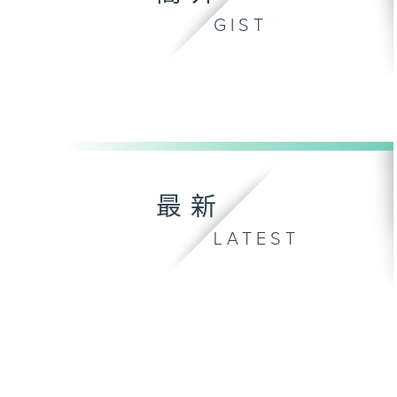
GIST
最新
LATEST