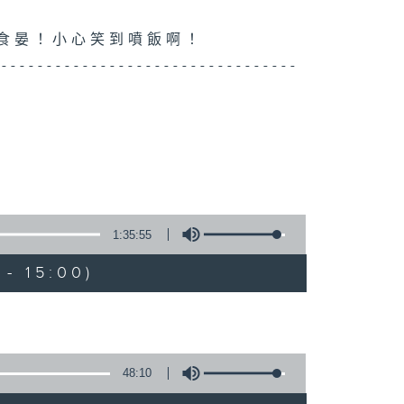
你食晏！小心笑到噴飯啊！
----------------------------------
1:35:55
- 15:00)
48:10