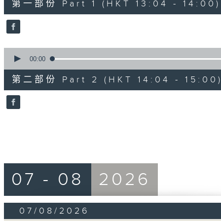
第一部份 Part 1 (HKT 13:04 - 14:00)
minutes,
10
seconds
Volume
90%
0
seconds
00:00
of
47
第二部份 Part 2 (HKT 14:04 - 15:00
minutes,
55
seconds
Volume
90%
07 - 08
2026
07/08/2026