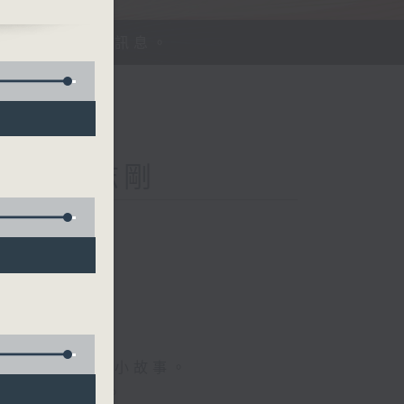
、探討平等機會訊息。
Kong 李志剛
菇
情專訪、大城市小故事。
，更瞭解世界。