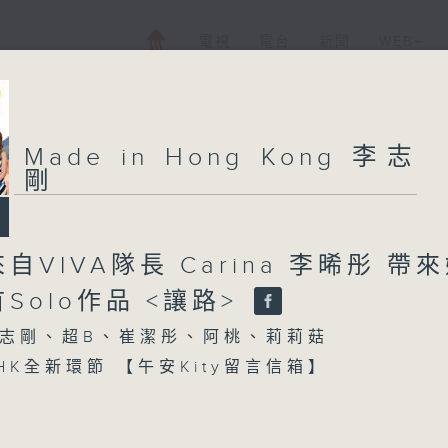
電視
電台
新聞
WEB+
Made in Hong Kong 李志
剛
自VIVA隊長 Carina 李晞彤 帶
Solo作品 <讓路>
志剛、超B、崔潔彤、阿桃、莉莉菇
n HK全新環節 【午安Kity留言信箱】
【每週一星】係【衝出地球上太空】