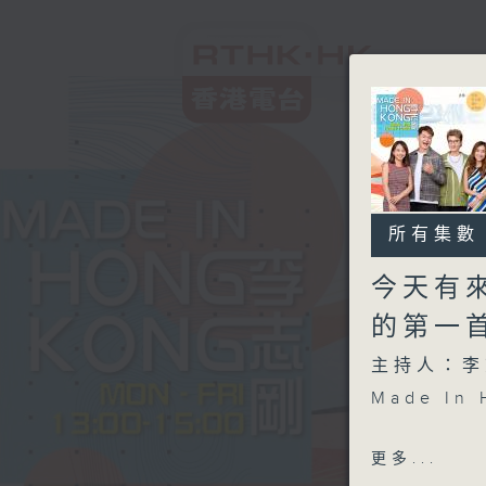
所有集數
今天有來
的第一首
主持人：李
Made I
另外本星期
更多...