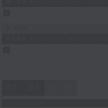
第一部份 Part 1 (HKT 13:04 - 14:00)
minutes,
10
seconds
Volume
90%
0
seconds
00:00
of
47
第二部份 Part 2 (HKT 14:04 - 15:00
minutes,
55
seconds
Volume
90%
07 - 08
2026
07/08/2026