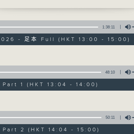
獻給你】姚莉 - 玫瑰玫瑰我愛你
最強歌曲放送、 嘉賓真情專訪、大城市小故事
1:38:11
026 - 足本 Full (HKT 13:00 - 15:00)
Made in Hong 
Volume
48:10
所有集數
art 1 (HKT 13:04 - 14:00)
您喜歡這個節目嗎?
Volume
主持人：李志剛、超B、崔潔彤、阿桃、莉莉
50:11
緊貼世界潮流脈搏、最強歌曲放送、 嘉賓真
art 2 (HKT 14:04 - 15:00)
逢星期一至五下午一時至三時讓你更瞭解香港