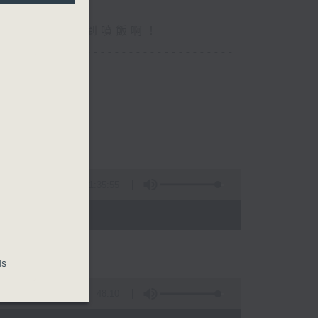
你食晏！小心笑到噴飯啊！
----------------------------------
1:35:55
- 15:00)
is
48:10