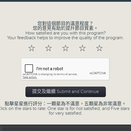
Volume
李志剛、超B、崔潔彤、阿桃、莉莉菇 陪住
------------------------------------------
您對這個節目的滿意程度？
您的意見有助於提升節目質素。
How satisfied are you with this program?
Your feedback helps to improve the quality of the program.
☆
☆
☆
☆
☆
07/08/2026
Made in Hong Kong 李志剛
0
seconds
00:00
of
1
07/08/2026 - 足本 Full (HKT 13:00 
hour,
提交及繼續 Submit and Continue
35
minutes,
點擊星星進行評分：一顆星為不滿意，五顆星為非常滿意。
55
lick on the stars to rate: One star is for not satisfied, and Five stars 
seconds
Volume
for very satisfied.
90%
0
seconds
00:00
of
48