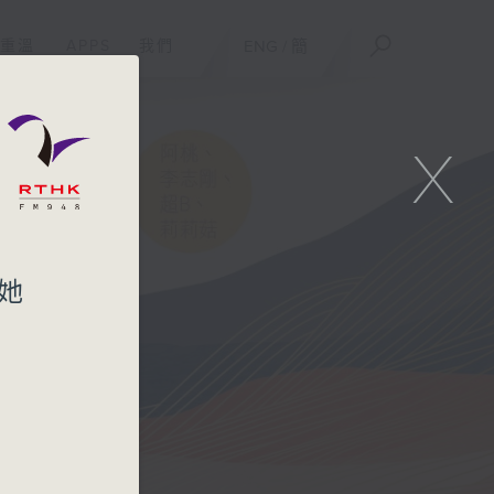
重溫
APPS
我們
ENG
/
簡
X
來她