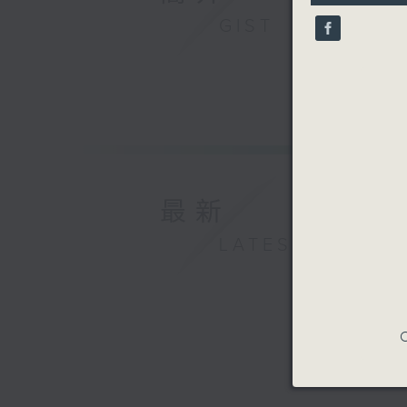
11
seconds
GIST
90%
最新
LATEST
C