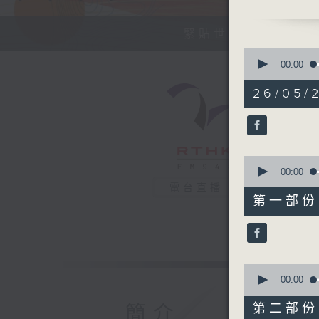
今天【好歌
緊貼世界潮流脈搏、
0
seconds
00:00
of
1
26/05/2
hour,
38
minutes,
11
seconds
90%
0
seconds
00:00
of
電台直播
48
第一部份 P
minutes,
10
seconds
90%
0
seconds
00:00
of
50
第二部份 P
簡介
minutes,