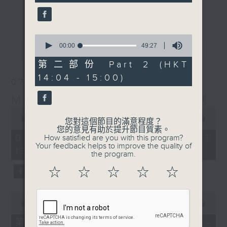
seconds
更多...
李志剛、超B、崔潔彤、阿桃、莉莉菇 陪住
你食晏！小心笑到噴飯啊！
------------------------------------------
0
seconds
最新
00:00
49:27
LATEST
----------------------------------
of
49
第二部份 Part 2 (HKT
minutes,
14:04 - 15:00)
27
07/08/2026
seconds
Made in Hong Kong 李志剛
0
seconds
00:00
1:35:55
您對這個節目的滿意程度？
of
您的意見有助於提升節目質素。
1
07/08/2026 - 足本 Full (HKT
How satisfied are you with this program?
hour,
Your feedback helps to improve the quality of
13:00 - 15:00)
35
the program.
minutes,
55
☆
☆
☆
☆
☆
seconds
0
seconds
00:00
48:10
of
48
第一部份 Part 1 (HKT 13:04 -