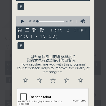
seconds
更多...
李志剛、超B、崔潔彤、阿桃、莉莉菇 陪住
你食晏！小心笑到噴飯啊！
------------------------------------------
0
seconds
最新
00:00
48:28
LATEST
----------------------------------
of
48
第二部份 Part 2 (HKT
minutes,
14:04 - 15:00)
28
07/08/2026
seconds
Made in Hong Kong 李志剛
0
seconds
00:00
1:35:55
您對這個節目的滿意程度？
of
您的意見有助於提升節目質素。
1
07/08/2026 - 足本 Full (HKT
How satisfied are you with this program?
hour,
Your feedback helps to improve the quality of
13:00 - 15:00)
35
the program.
minutes,
55
☆
☆
☆
☆
☆
seconds
0
seconds
00:00
48:10
of
48
第一部份 Part 1 (HKT 13:04 -