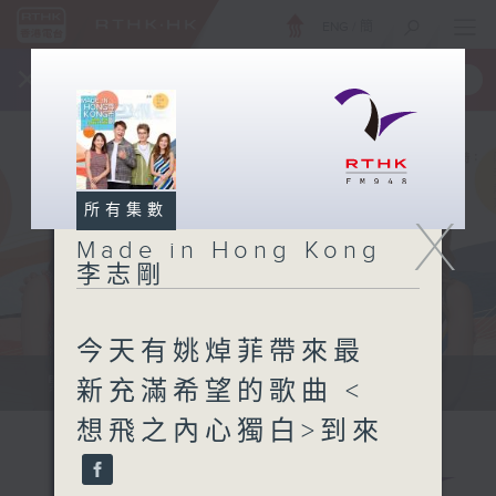
ENG
/
簡
×
全新 RTHK On The Go
取得
一手掌握 RTHK 電台、電視節目
所有集數
X
Made in Hong Kong
李志剛
今天有姚焯菲帶來最
緊貼世界潮流脈搏、最強歌曲放送、...
新充滿希望的歌曲 <
想飛之內心獨白>到來