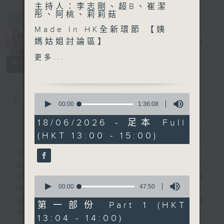
主持人：李志剛、超B、崔潔
彤、阿桃、莉莉菇
Made in
Made In HK全新環節 【姨
Hong Kong
媽姑姐討論區】
李志剛
電台直播
更多...
所有集數
另外本星期【每週一星】係
【我愛爸爸】
0
您喜歡這個節目嗎?
今天【好歌獻給你】王菲 -
seconds
00:00
1:36:08
of
藍色時份
1
18/06/2026 - 足本 Full
簡介
GIST
hour,
(HKT 13:00 - 15:00)
36
minutes,
8
主持人：李志剛、超B、崔潔彤、阿桃、莉莉
seconds
菇
緊貼世界潮流脈搏、最強歌曲放送、 嘉賓真
0
seconds
00:00
47:50
情專訪、大城市小故事。
of
逢星期一至五下午一時至三時讓你更瞭解香
47
第一部份 Part 1 (HKT
minutes,
港，更瞭解世界。
13:04 - 14:00)
50