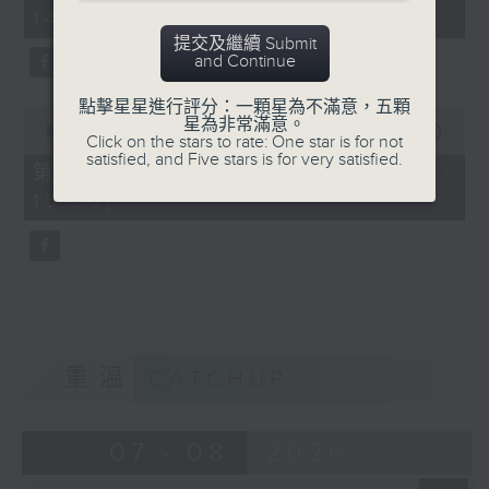
minutes,
14:00)
10
seconds
提交及繼續 Submit
and Continue
點擊星星進行評分：一顆星為不滿意，五顆
0
星為非常滿意。
seconds
00:00
47:55
Click on the stars to rate: One star is for not
of
satisfied, and Five stars is for very satisfied.
47
第二部份 Part 2 (HKT 14:04 -
minutes,
15:00)
55
seconds
重溫
CATCHUP
07 - 08
2026