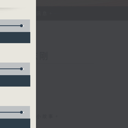
、探討平等機會訊息。
Kong 李志剛
菇
情專訪、大城市小故事。
，更瞭解世界。