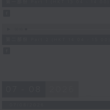
第一部份 Part 1 (HKT 13:04 - 14:00)
minutes,
10
seconds
Volume
90%
0
seconds
00:00
of
47
第二部份 Part 2 (HKT 14:04 - 15:00
minutes,
55
seconds
Volume
90%
07 - 08
2026
07/08/2026