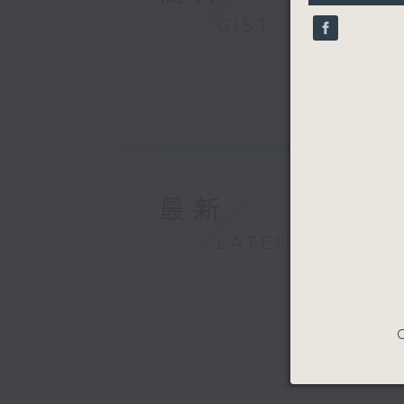
35
seconds
GIST
90%
最新
LATEST
C