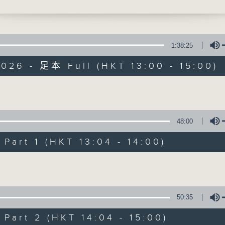
獻給你】吳雨霏 - 我本人
最強歌曲放送、 嘉賓真情專訪、大城市小故事
1:38:25
026 - 足本 Full (HKT 13:00 - 15:00)
Made in Hong 
Volume
48:00
所有集數
art 1 (HKT 13:04 - 14:00)
您喜歡這個節目嗎?
Volume
主持人：李志剛、超B、崔潔彤、阿桃、莉莉
50:35
緊貼世界潮流脈搏、最強歌曲放送、 嘉賓真
art 2 (HKT 14:04 - 15:00)
逢星期一至五下午一時至三時讓你更瞭解香港