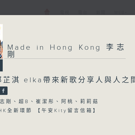
電視
電台
新聞
WEB+
Made in Hong Kong 李志
剛
芷淇 elka帶來新歌
分享人與人之
志剛、超B、崔潔彤、阿桃、莉莉菇
n HK全新環節 【午安Kity留言信箱】
【每週一星】係【消暑嘅歌】