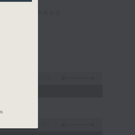
你食晏！小心笑到噴飯啊！
----------------------------------
1:35:55
- 15:00)
is
48:10