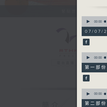
今天【好歌
緊貼世界潮流脈搏、
0
seconds
00:00
of
1
07/07/2
hour,
38
minutes,
25
seconds
90%
0
seconds
00:00
of
電台直播
48
第一部份 P
minutes,
0
seconds
90%
0
seconds
00:00
of
50
第二部份 P
簡介
minutes,