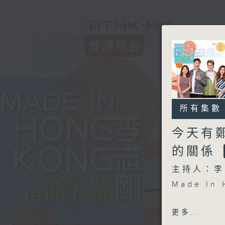
所有集數
今天有鄭
的關係
主持人：李
Made I
另外本星期
更多...