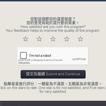
Volume
李志剛、超B、崔潔彤、阿桃、莉莉菇 陪住
------------------------------------------
您對這個節目的滿意程度？
您的意見有助於提升節目質素。
How satisfied are you with this program?
Your feedback helps to improve the quality of the program.
☆
☆
☆
☆
☆
07/08/2026
Made in Hong Kong 李志剛
0
seconds
00:00
of
1
07/08/2026 - 足本 Full (HKT 13:00 
hour,
提交及繼續 Submit and Continue
35
minutes,
點擊星星進行評分：一顆星為不滿意，五顆星為非常滿意。
55
lick on the stars to rate: One star is for not satisfied, and Five stars 
seconds
Volume
for very satisfied.
90%
0
seconds
00:00
of
48