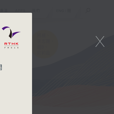
重溫
APPS
我們
ENG
/
簡
X
間