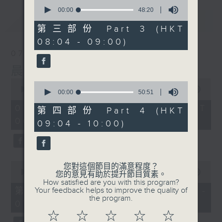
0
seconds
00:00
48:20
of
最新
LATEST
48
第三部份 Part 3 (HKT
minutes,
08:04 - 09:00)
20
seconds
07/08/2026
晨光第一線
0
0
seconds
00:00
3:26:32
seconds
00:00
50:51
of
of
3
07/08/2026 - 足本 Full (HKT
50
第四部份 Part 4 (HKT
hours,
minutes,
06:00 - 10:00)
26
09:04 - 10:00)
51
minutes,
seconds
32
seconds
0
您對這個節目的滿意程度？
seconds
00:00
51:20
您的意見有助於提升節目質素。
of
How satisfied are you with this program?
51
第一部份 Part 1 (HKT 06:04 -
Your feedback helps to improve the quality of
minutes,
the program.
07:00)
20
seconds
☆
☆
☆
☆
☆