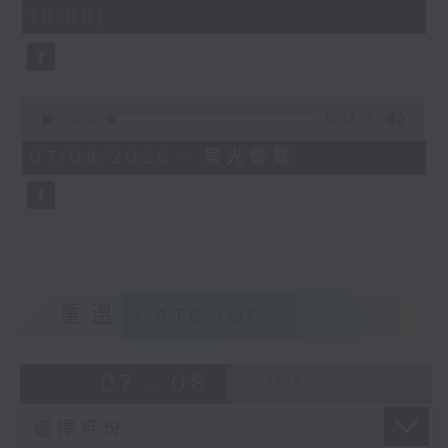
minutes,
10:00)
42
seconds
0
seconds
00:00
12:14
of
12
07/08/2026 - 晨光警聲
minutes,
14
seconds
重溫
CATCHUP
07 - 08
2026