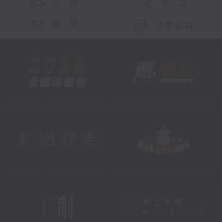
交 通
社 交
聯 絡
公眾回饋