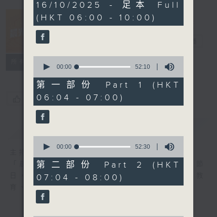
3
16/10/2025 - 足本 Full
hours,
(HKT 06:00 - 10:00)
23
minutes,
12
晨光第一線
seconds
電台直播
0
FACEBOOK
聯絡
所有集數
seconds
00:00
52:10
of
52
第一部份 Part 1 (HKT
minutes,
06:04 - 07:00)
10
您喜歡這個節目嗎?
seconds
簡介
GIST
0
seconds
00:00
52:30
主持人：阿O、白原顥、嘉明、Vicky、旋仔
of
52
第二部份 Part 2 (HKT
「晨光第一線」是香港電台其中一個最長壽節
minutes,
日，節日內容包括羅萬有，綜合新聞、娛樂、教
07:04 - 08:00)
30
seconds
育、財經、資訊，為您營造輕鬆愉快的清晨～