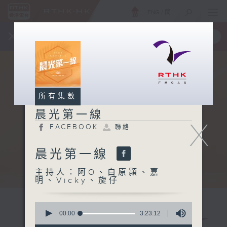
ENG
/
簡
×
全新 RTHK On The Go
取得
一手掌握 RTHK 電台、電視節目
所有集數
晨光第一線
X
FACEBOOK
聯絡
晨光第一線
主持人：阿O、白原顥、嘉
明、Vicky、旋仔
0
seconds
00:00
3:23:12
of