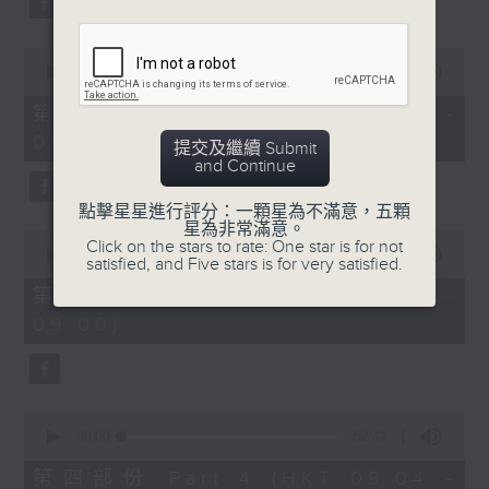
0
seconds
00:00
53:09
of
53
第二部份 Part 2 (HKT 07:04 -
minutes,
08:00)
9
提交及繼續 Submit
seconds
and Continue
點擊星星進行評分：一顆星為不滿意，五顆
星為非常滿意。
0
Click on the stars to rate: One star is for not
seconds
00:00
49:59
satisfied, and Five stars is for very satisfied.
of
49
第三部份 Part 3 (HKT 08:04 -
minutes,
09:00)
59
seconds
0
seconds
00:00
52:42
of
52
第四部份 Part 4 (HKT 09:04 -