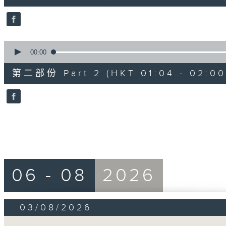
10
seconds
Volume
90%
0
seconds
00:00
of
56
第二部份 Part 2 (HKT 01:04 - 02:00
minutes,
9
seconds
Volume
90%
06 - 08
2026
03/08/2026