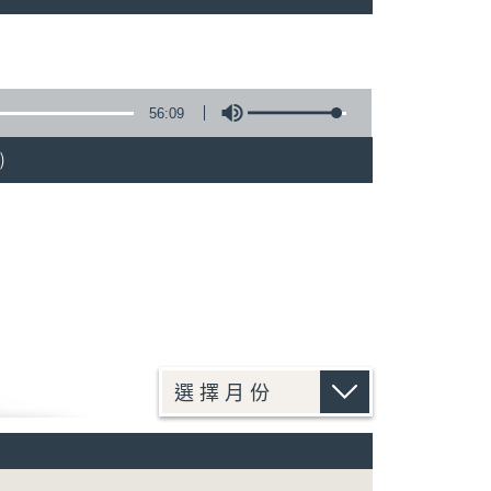
56:09
)