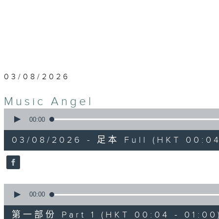
03/08/2026
Music Angel
0
seconds
00:00
of
1
03/08/2026 - 足本 Full (HKT 00:04
hour,
52
minutes,
0
seconds
Volume
90%
0
seconds
00:00
of
56
第一部份 Part 1 (HKT 00:04 - 01:00
minutes,