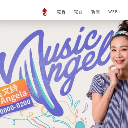
電視
電台
新聞
WEB+