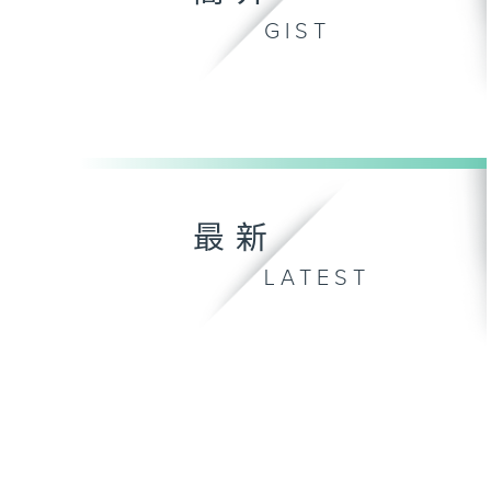
GIST
最新
LATEST