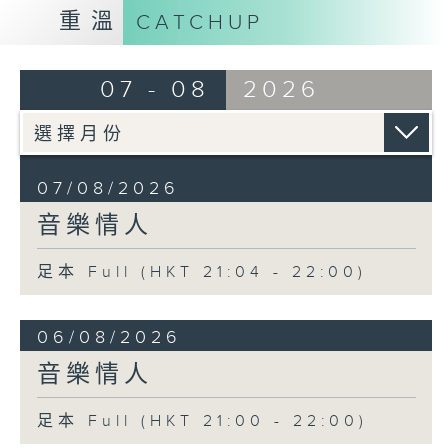
重溫
CATCHUP
07 - 08
2026
07/08/2026
音樂情人
足本 Full (HKT 21:04 - 22:00)
06/08/2026
音樂情人
足本 Full (HKT 21:00 - 22:00)