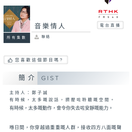
音樂情人
電台直播
聯絡
所有集數
您喜歡這個節目嗎?
簡介
GIST
主持人：鄭子誠
有時候，太多嘅說話，擠壓咗聆聽嘅空間。
有時候，太多嘅動作，會令你失去咗安靜嘅能力。
喺日間，你穿越過重重嘅人群，接收四方八面嘅聲