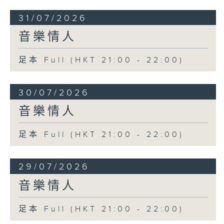
31/07/2026
音樂情人
足本 Full (HKT 21:00 - 22:00)
30/07/2026
音樂情人
足本 Full (HKT 21:00 - 22:00)
29/07/2026
音樂情人
足本 Full (HKT 21:00 - 22:00)