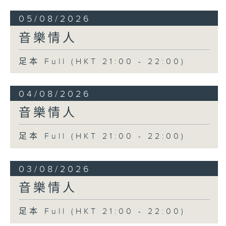
05/08/2026
音樂情人
足本 Full (HKT 21:00 - 22:00)
04/08/2026
音樂情人
足本 Full (HKT 21:00 - 22:00)
03/08/2026
音樂情人
足本 Full (HKT 21:00 - 22:00)