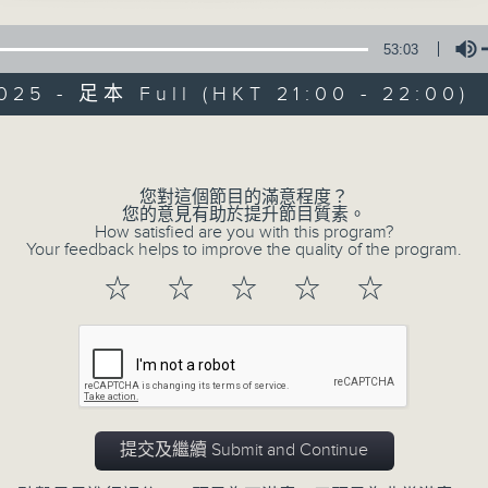
53:03
025 - 足本 Full (HKT 21:00 - 22:00)
Volume
您對這個節目的滿意程度？
音樂情人
您的意見有助於提升節目質素。
How satisfied are you with this program?
Your feedback helps to improve the quality of the program.
聯絡
所有集數
☆
☆
☆
☆
☆
您喜歡這個節目嗎?
主持人：鄭子誠
提交及繼續 Submit and Continue
有時候，太多嘅說話，擠壓咗聆聽嘅空間。