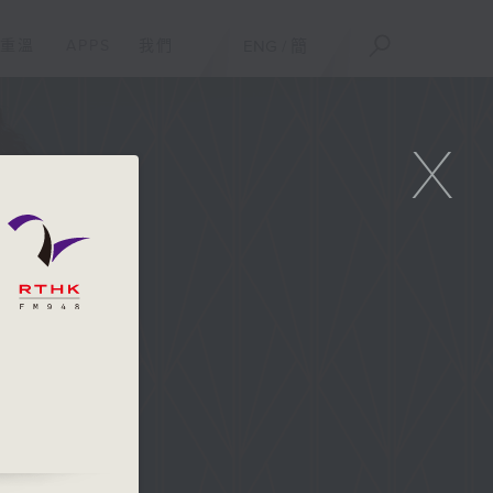
重溫
APPS
我們
ENG
/
簡
X