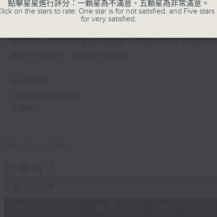
有時候，太多嘅動作，會令你失去咗安靜嘅能力。
點擊星星進行評分：一顆星為不滿意，五顆星為非常滿意。
lick on the stars to rate: One star is for not satisfied, and Five stars 
for very satisfied.
喺日間，你穿越過重重嘅人群，接收四方八面嘅聲音。
嚟到夜晚，唔好再執著過去嘅遺憾，亦唔好預支未來嘅憂愁
讓音符代替動作，讓歌詞代替說話。
我係鄭子誠，
又或者你可以叫我做
音樂情人。
06/08/2026
音樂情人
0
seconds
00:00
of
56
06/08/2026 - 足本 Full (HKT 21:04
minutes,