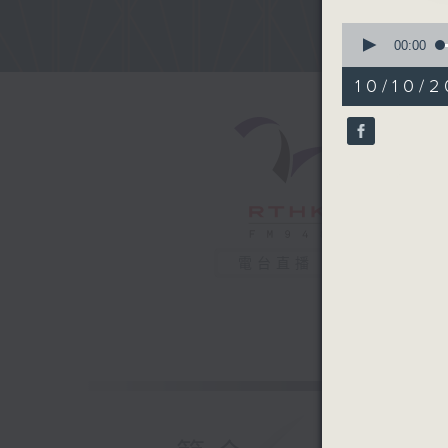
0
seconds
00:00
of
53
10/10/2
minutes,
3
seconds
90%
電台直播